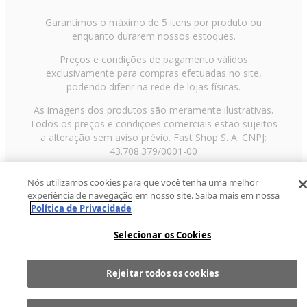
Garantimos o máximo de 5 itens por produto ou
enquanto durarem nossos estoques.
Preços e condições de pagamento válidos
exclusivamente para compras efetuadas no site,
podendo diferir na rede de lojas físicas.
As imagens dos produtos são meramente ilustrativas.
Todos os preços e condições comerciais estão sujeitos
a alteração sem aviso prévio. Fast Shop S. A. CNPJ:
43.708.379/0001-00
Avenida Zaki Narchi, nº 1650, sobreloja, Carandiru, São
Nós utilizamos cookies para que você tenha uma melhor
Paulo/SP, CEP 02029-001, Telefone: 11 3003-3728 ©
experiência de navegação em nosso site. Saiba mais em nossa
2013 Fast Shop - Todos os direitos reservados
RF
Política de Privacidade
Selecionar os Cookies
Rejeitar todos os cookies