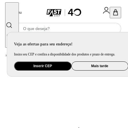
Fechar
Menu
Informe seu CEP
Veja as ofertas para seu endereço!
Insira seu CEP e confira a disponibilidade dos produtos e prazo de entrega.
Home
/
Utilidade Doméstica
/
Cozinha
/
Chá e Café
Inserir CEP
Mais tarde