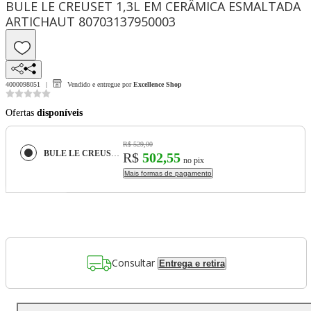
BULE LE CREUSET 1,3L EM CERÂMICA ESMALTADA
ARTICHAUT 80703137950003
4000098051
Vendido e entregue por
Excellence Shop
Ofertas
disponíveis
R$ 529,00
BULE LE CREUSET 1,3L EM CERÂMICA ESMALTADA ARTICHAUT 80703137950003
R$
502,55
no pix
Mais formas de pagamento
Consultar
Entrega e retira