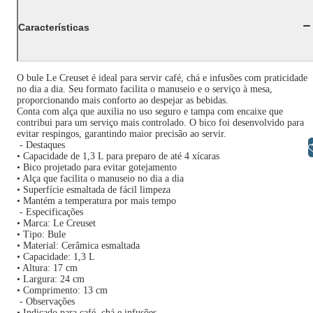
Características
O bule Le Creuset é ideal para servir café, chá e infusões com praticidade
no dia a dia. Seu formato facilita o manuseio e o serviço à mesa,
proporcionando mais conforto ao despejar as bebidas.
Conta com alça que auxilia no uso seguro e tampa com encaixe que
contribui para um serviço mais controlado. O bico foi desenvolvido para
evitar respingos, garantindo maior precisão ao servir.
- Destaques
Libras
• Capacidade de 1,3 L para preparo de até 4 xícaras
• Bico projetado para evitar gotejamento
• Alça que facilita o manuseio no dia a dia
• Superfície esmaltada de fácil limpeza
• Mantém a temperatura por mais tempo
- Especificações
• Marca: Le Creuset
• Tipo: Bule
• Material: Cerâmica esmaltada
• Capacidade: 1,3 L
• Altura: 17 cm
• Largura: 24 cm
• Comprimento: 13 cm
- Observações
• Indicado para café, chá e infusões