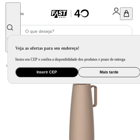
Fechar
Menu
Informe seu CEP
Veja as ofertas para seu endereço!
Insira seu CEP e confira a disponibilidade dos produtos e prazo de entrega.
Home
/
Utilidade Doméstica
/
Mesa
/
Utensílio de Mesa
Inserir CEP
Mais tarde