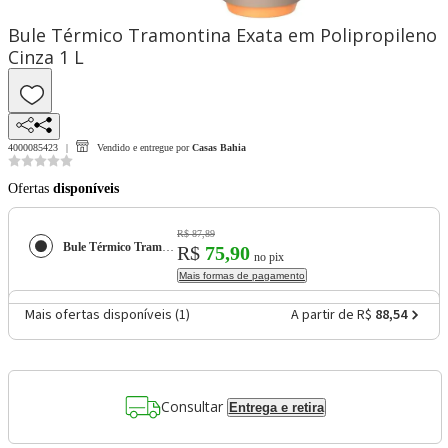
Bule Térmico Tramontina Exata em Polipropileno
Cinza 1 L
4000085423
Vendido e entregue por
Casas Bahia
Ofertas
disponíveis
R$ 87,89
Bule Térmico Tramontina Exata em Polipropileno Cinza 1 L
R$
75,90
no pix
Mais formas de pagamento
Mais ofertas disponíveis (
1
)
A partir de R$
88,54
Consultar
Entrega e retira