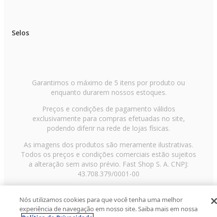
ESPECIFICAÇÕES TÉCNICAS
Marca: ELG
Selos
Tipo de produto: Cabo USB-C para USB (recarga e sincronização)
Compatibilidade: Dispositivos e smartphones com entrada USB Tipo-C
Potência suportada: Até 15 W
Corrente: Até 3 A
Comprimento: 1 m
Material do cabo: Aço inox polido
Conectores: Metálicos | Blindados | Soldados a laser
Garantimos o máximo de 5 itens por produto ou
Condutividade: Materiais de alta condutividade
enquanto durarem nossos estoques.
Cor: Dourado
EAN: 7898378707101
Preços e condições de pagamento válidos
exclusivamente para compras efetuadas no site,
Itens inclusos
podendo diferir na rede de lojas físicas.
01 Cabo USB-C para USB ELG INXC10GD – 1 metro
01 Organizador de cabo
As imagens dos produtos são meramente ilustrativas.
Todos os preços e condições comerciais estão sujeitos
a alteração sem aviso prévio. Fast Shop S. A. CNPJ:
43.708.379/0001-00
Avenida Zaki Narchi, nº 1650, sobreloja, Carandiru, São
Nós utilizamos cookies para que você tenha uma melhor
Paulo/SP, CEP 02029-001, Telefone: 11 3003-3728 ©
experiência de navegação em nosso site. Saiba mais em nossa
2013 Fast Shop - Todos os direitos reservados
RF