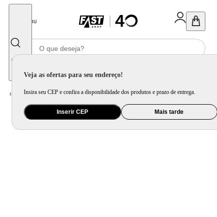
Fechar
Menu
Informe seu CEP
Veja as ofertas para seu endereço!
Insira seu CEP e confira a disponibilidade dos produtos e prazo de entrega.
Home
/
Informática e Games
/
Periférico
/
Carregador, HD Externo, Powerbank e Mais
Inserir CEP
Mais tarde