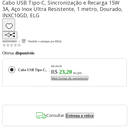
Cabo USB Tipo-C, Sincronização e Recarga 15W
3A, Aço Inox Ultra Resistente, 1 metro, Dourado,
INXC10GD, ELG
4000094869
Vendido e entregue por
ELG
Ofertas
disponíveis
R$ 29,00
Cabo USB Tipo-C, Sincronização e Recarga 15W 3A, Aço Inox Ultra Resistente, 1 metro, Dourado, INXC10GD, ELG
R$
23,20
no pix
Mais formas de pagamento
Consultar
Entrega e retira