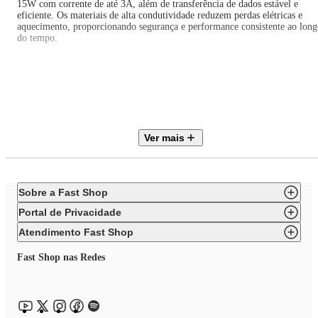
15W com corrente de até 3A, além de transferência de dados estável e
eficiente. Os materiais de alta condutividade reduzem perdas elétricas e
aquecimento, proporcionando segurança e performance consistente ao lon
do tempo.
- Estrutura em aço inox para máxima durabilidade
- Cabo até 5x mais resistente para uso intenso
- Recarga eficiente com até 15W / 3A
- Conectores metálicos blindados e soldados a laser
- Excelente desempenho elétrico com materiais de alta condutividade
- Comprimento ideal de 1 metro para uso diário
Ver mais
Compatibilidade com Dispositivos USB-C
Compatível com dispositivos que utilizam porta USB Tipo-C, como:
Sobre a Fast Shop
- Smartphones USB-C
- Tablets USB-C
Portal de Privacidade
- Notebooks USB-C
- GPS automotivos
Atendimento Fast Shop
- HDs externos
- Câmeras digitais
Fast Shop nas Redes
- Power banks
- Outros dispositivos compatíveis com USB Tipo-C
Observação: não compatível com dispositivos Micro USB ou Lightning.