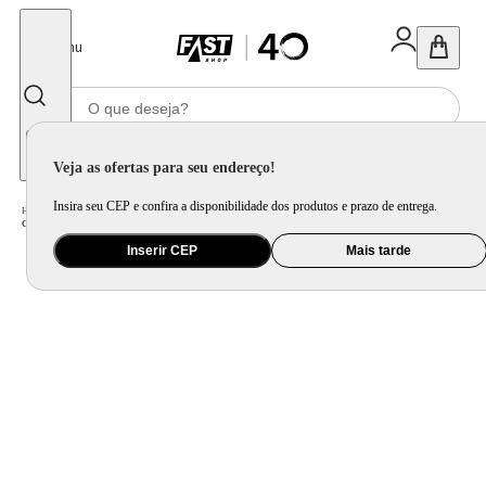
Fechar
Menu
Informe seu CEP
Veja as ofertas para seu endereço!
Insira seu CEP e confira a disponibilidade dos produtos e prazo de entrega.
Home
/
Utilidade Doméstica
/
Cozinha
/
Jogo de Panela e Panela Avulsa
/
Caçarola com Tampa Brinox Garlic Antiaderente Pro-flon Ø22cm 3,4 Litros Vermelha
Inserir CEP
Mais tarde