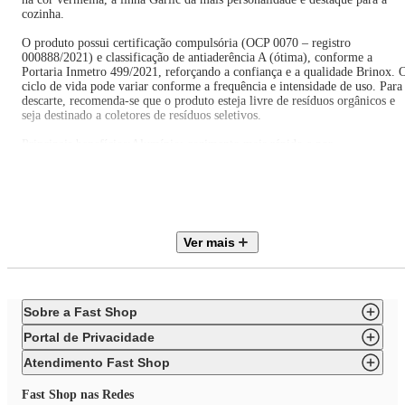
cozinha.
O produto possui certificação compulsória (OCP 0070 – registro
000888/2021) e classificação de antiaderência A (ótima), conforme a
Portaria Inmetro 499/2021, reforçando a confiança e a qualidade Brinox. 
ciclo de vida pode variar conforme a frequência e intensidade de uso. Para
descarte, recomenda-se que o produto esteja livre de resíduos orgânicos e
seja destinado a coletores de resíduos seletivos.
Principais benefícios:Alumínio: cozimento mais rápido e por
igualAntiaderente Pro-Flon: não gruda, usa menos óleo e limpa fácilTamp
de vidro temperado: com saída para vaporCabos em baquelite: não aquece
e aumentam a segurança3,4 L e 22 cm: ideal para receitas maiores e porçõ
para a famíliaCor vermelha: mais destaque para a cozinhaInmetro:
antiaderência A (ótima) – Portaria 499/2021Certificação: OCP 0070
(registro 000888/2021)
Ver mais
Especificações:Diâmetro: 22 cmCapacidade: 3,4 LLinha:
GarlicRevestimento interno: Pro-Flon (antiaderente)Material:
alumínioCabos: baquelite (não aquecem)Tampa: vidro temperado com saíd
para vaporCor: vermelhaCertificações: OCP 0070 (000888/2021) | Inmetro
(antiaderência A)Descarte: em coletor seletivo (livre de resíduos orgânicos)
Sobre a Fast Shop
logística reversa não aplicável
Se você quer uma caçarola grande, fácil de limpar e com acabamento
Portal de Privacidade
vermelho marcante para facilitar a rotina, escolha a Brinox Garlic 22 cm
3,4 L e garanta a sua agora.
Atendimento Fast Shop
Fast Shop nas Redes