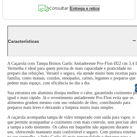
Consultar
Entrega e retira
Características
A Caçarola com Tampa Brinox Garlic Antiaderente Pro-Flon Ø22 cm 3,4 
Vermelha é ideal para quem precisa de mais capacidade e praticidade no
preparo das refeições. Versátil e segura, ela atende muito bem receitas para
família, como massas, cozidos, ensopados, carnes, legumes e preparos que
pedem mais espaço, com eficiência no dia a dia.
Libras
Sua estrutura em alumínio dissipa melhor o calor, garantindo cozimento p
igual e mais rápido. Já o revestimento antiaderente Pro-Flon evita que os
alimentos grudem mesmo com uso reduzido de óleo, contribuindo para
preparos mais leves e deixando a limpeza muito mais simples.
A caçarola acompanha tampa de vidro temperado com saída para vapor, o
que permite acompanhar o cozimento com mais controle, sem precisar abri
a tampa a todo momento. Os cabos em baquelite não aquecem durante o
uso, oferecendo manuseio mais confortável e seguro. Com pintura externa
na cor vermelha, a linha Garlic dá mais personalidade e destaque para a