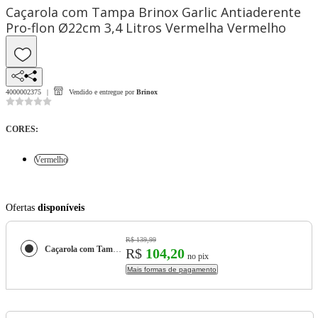
Caçarola com Tampa Brinox Garlic Antiaderente
Pro-flon Ø22cm 3,4 Litros Vermelha Vermelho
4000002375
Vendido e entregue por
Brinox
CORES
:
Vermelho
Ofertas
disponíveis
R$ 139,99
Caçarola com Tampa Brinox Garlic Antiaderente Pro-flon Ø22cm 3,4 Litros Vermelha
R$
104,20
no pix
Mais formas de pagamento