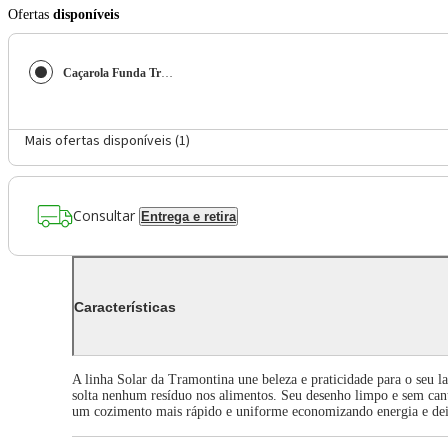
Ofertas
disponíveis
Caçarola Funda Tramontina Solar Inox - 28cm
Mais ofertas disponíveis (
1
)
Consultar
Entrega e retira
Características
A linha Solar da Tramontina une beleza e praticidade para o seu l
solta nenhum resíduo nos alimentos. Seu desenho limpo e sem cant
um cozimento mais rápido e uniforme economizando energia e deix