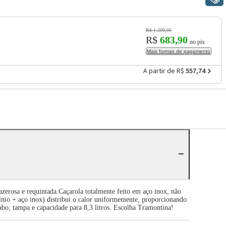
R$ 1.209,00
R$
683,90
no pix
Mais formas de pagamento
A partir de R$
557,74
azerosa e requintada.Caçarola totalmente feito em aço inox, não
ínio + aço inox) distribui o calor uniformemente, proporcionando
bo, tampa e capacidade para 8,3 litros. Escolha Tramontina!