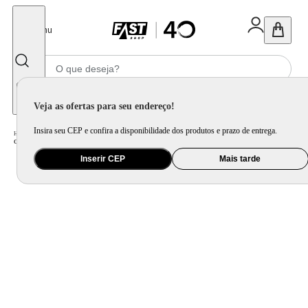
Fechar
Menu
Informe seu CEP
Veja as ofertas para seu endereço!
Insira seu CEP e confira a disponibilidade dos produtos e prazo de entrega.
Home
/
Bebê
/
Passeio
/
Cadeira para Auto e Assento de Elevação
/
Cadeira de Carro infantil Max360 Isofix 36kgs Maxi Baby
Inserir CEP
Mais tarde