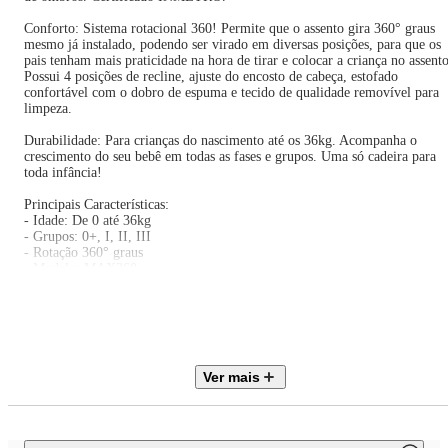
Conforto: Sistema rotacional 360! Permite que o assento gira 360° graus
mesmo já instalado, podendo ser virado em diversas posições, para que os
pais tenham mais praticidade na hora de tirar e colocar a criança no assento
Possui 4 posições de recline, ajuste do encosto de cabeça, estofado
confortável com o dobro de espuma e tecido de qualidade removível para
limpeza.
Durabilidade: Para crianças do nascimento até os 36kg. Acompanha o
crescimento do seu bebê em todas as fases e grupos. Uma só cadeira para
toda infância!
Principais Características:
- Idade: De 0 até 36kg
- Grupos: 0+, I, II, III
- Rotação 360° graus
- Modelo: MAX360
- 4 Posições de Recline
- Sistema Isofix Reversível para todos os grupos
- 2 Sistemas de Retenção Compatíveis: Isofix e Top Tether ou Cinto de 3
pontos do veículo
- Proteção contra Impactos Laterais
- Almofadas Redutoras de Corpo e Cabeça
Ver mais
- Encosto de Cabeça Ajustável
- Cinto de Segurança de 5 Pontos com Regulagem nos Ombros
- Sinalização para os Sistema de Retenção: Isofix e Top Tether
- Tecido de Qualidade e Estofamento com o dobro de espuma
- Estofado Removível para Limpeza