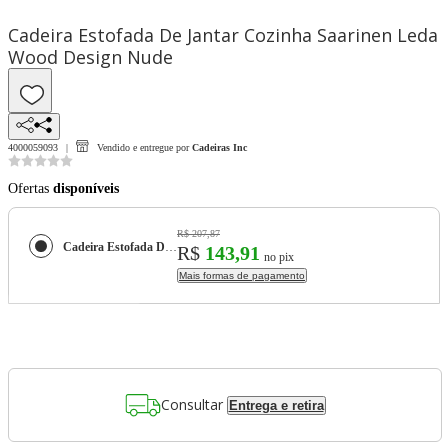
Cadeira Estofada De Jantar Cozinha Saarinen Leda
Wood Design Nude
4000059093
Vendido e entregue por
Cadeiras Inc
Ofertas
disponíveis
R$ 207,87
Cadeira Estofada De Jantar Cozinha Saarinen Leda Wood Design Nude
R$
143,91
no pix
Mais formas de pagamento
Consultar
Entrega e retira