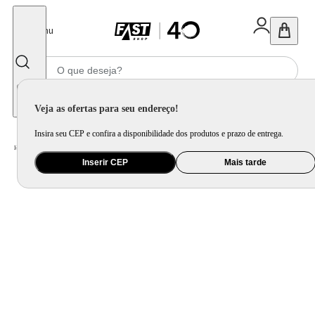
Fechar
Menu
Informe seu CEP
Veja as ofertas para seu endereço!
Insira seu CEP e confira a disponibilidade dos produtos e prazo de entrega.
Home
/
Móveis e Decoração
/
Móveis para Sala de Jantar
/
Cadeira para Mesa de Jantar
Inserir CEP
Mais tarde