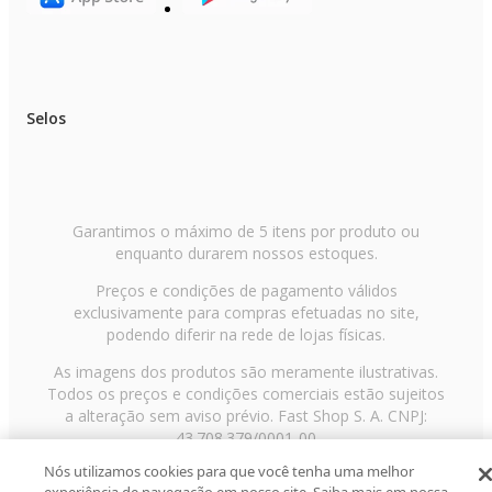
Selos
Garantimos o máximo de 5 itens por produto ou
enquanto durarem nossos estoques.
Preços e condições de pagamento válidos
exclusivamente para compras efetuadas no site,
podendo diferir na rede de lojas físicas.
As imagens dos produtos são meramente ilustrativas.
Todos os preços e condições comerciais estão sujeitos
a alteração sem aviso prévio. Fast Shop S. A. CNPJ:
43.708.379/0001-00
Nós utilizamos cookies para que você tenha uma melhor
Avenida Zaki Narchi, nº 1650, sobreloja, Carandiru, São