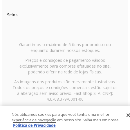
Selos
Garantimos o máximo de 5 itens por produto ou
enquanto durarem nossos estoques.
Preços e condições de pagamento válidos
exclusivamente para compras efetuadas no site,
podendo diferir na rede de lojas físicas.
As imagens dos produtos são meramente ilustrativas.
Todos os preços e condições comerciais estão sujeitos
a alteração sem aviso prévio. Fast Shop S. A. CNPJ:
43.708.379/0001-00
Avenida Zaki Narchi, nº 1650, sobreloja, Carandiru, São
Nós utilizamos cookies para que você tenha uma melhor
Paulo/SP, CEP 02029-001, Telefone: 11 3003-3728 ©
experiência de navegação em nosso site. Saiba mais em nossa
2013 Fast Shop - Todos os direitos reservados
RF
Política de Privacidade