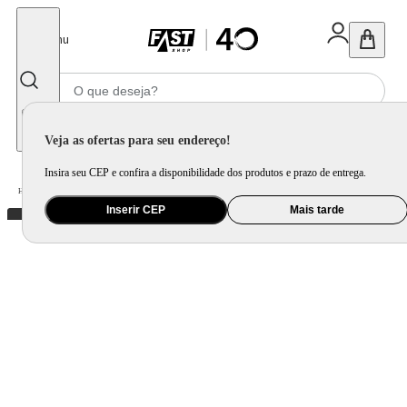
Fechar
Menu
Informe seu CEP
Veja as ofertas para seu endereço!
Insira seu CEP e confira a disponibilidade dos produtos e prazo de entrega.
Home
/
Bebê
/
Passeio
/
Cadeira para Auto e Assento de Elevação
Inserir CEP
Mais tarde