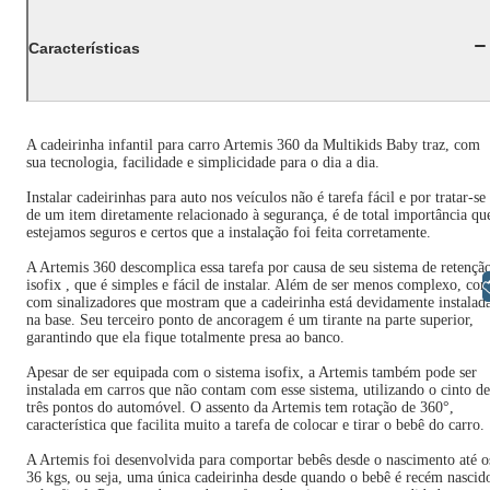
Características
A cadeirinha infantil para carro Artemis 360 da Multikids Baby traz, com
sua tecnologia, facilidade e simplicidade para o dia a dia.
Instalar cadeirinhas para auto nos veículos não é tarefa fácil e por tratar-se
de um item diretamente relacionado à segurança, é de total importância qu
estejamos seguros e certos que a instalação foi feita corretamente.
A Artemis 360 descomplica essa tarefa por causa de seu sistema de retençã
isofix , que é simples e fácil de instalar. Além de ser menos complexo, con
Libras
com sinalizadores que mostram que a cadeirinha está devidamente instalad
na base. Seu terceiro ponto de ancoragem é um tirante na parte superior,
garantindo que ela fique totalmente presa ao banco.
Apesar de ser equipada com o sistema isofix, a Artemis também pode ser
instalada em carros que não contam com esse sistema, utilizando o cinto de
três pontos do automóvel. O assento da Artemis tem rotação de 360°,
característica que facilita muito a tarefa de colocar e tirar o bebê do carro.
A Artemis foi desenvolvida para comportar bebês desde o nascimento até o
36 kgs, ou seja, uma única cadeirinha desde quando o bebê é recém nascid