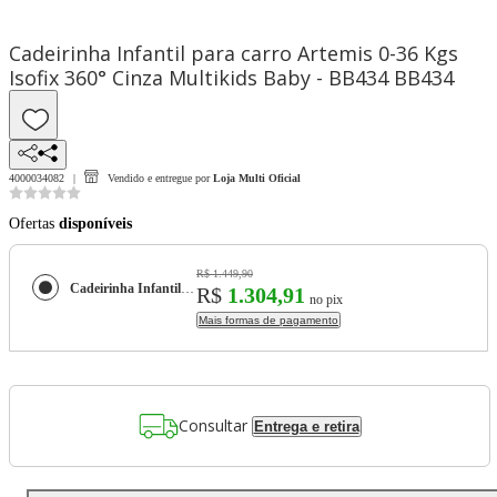
Cadeirinha Infantil para carro Artemis 0-36 Kgs
Isofix 360° Cinza Multikids Baby - BB434 BB434
4000034082
Vendido e entregue por
Loja Multi Oficial
Ofertas
disponíveis
R$ 1.449,90
Cadeirinha Infantil para carro Artemis 0-36 Kgs Isofix 360° Cinza Multikids Baby - BB434 BB434
R$
1.304,91
no pix
Mais formas de pagamento
Consultar
Entrega e retira