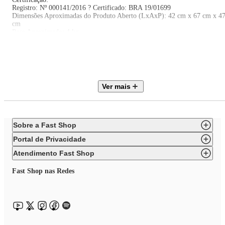
Registro: Nº 000141/2016 ? Certificado: BRA 19/01699
Dimensões Aproximadas do Produto Aberto (LxAxP): 42 cm x 67 cm x 4
cm
Peso Aproximado: 4 kg
Importante: Imprescindível à conferência no ato da . Em caso de
anormalidade, recuse o .
Todas as informações divulgadas são de responsabilidade do fabricante,
podendo sofrer alterações sem nenhum aviso prévio.
Garantia de 12 meses contra de fabricação, de acordo com as normas do
fabricante.
Ver mais
, , lacrado e acompanha .
Sobre a Fast Shop
Portal de Privacidade
Atendimento Fast Shop
Fast Shop nas Redes