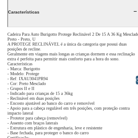
Características
Cadeira Para Auto Burigotto Protege Reclinável 2 De 15 A 36 Kg Mesclad
Preto - Preto, U
A PROTEGE RECLINÁVEL é a única da categoria que possui duas
posições de recline.
Geralmente em viagens mais longas as crianças dormem e essa reclinação
extra é perfeita para permitir mais conforto para a hora do sono.
Características
- Marca: Burigotto
- Modelo: Protege
- Ref: IXAU3041PR94
Libras
- Cor: Preto Mesclado
- Grupos II e II
- Indicado para crianças de 15 a 36kg
- Reclinável em duas posições
- Encosto ajustável ao banco do carro e removível
- Apoio para a cabeça regulável em três posições, com proteção contra
impacto lateral
- Protetor para cabeça (removível)
- Assento com braços laterais
- Estrutura em plástico de engenharia, leve e resistente
- Base fechada, para proteger o banco do carro
Certificação: