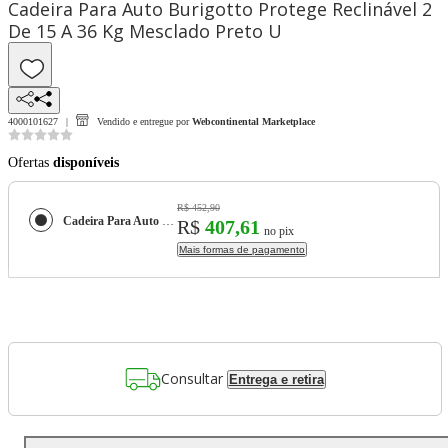
Cadeira Para Auto Burigotto Protege Reclinável 2
De 15 A 36 Kg Mesclado Preto U
4000101627
Vendido e entregue por
Webcontinental Marketplace
Ofertas
disponíveis
R$ 452,90
Cadeira Para Auto Burigotto Protege Reclinável 2 De 15 A 36 Kg Mesclado Preto U
R$
407,61
no pix
Mais formas de pagamento
Consultar
Entrega e retira