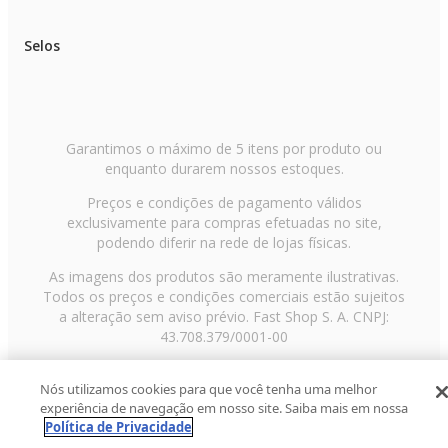
Selos
Garantimos o máximo de 5 itens por produto ou
enquanto durarem nossos estoques.
Preços e condições de pagamento válidos
exclusivamente para compras efetuadas no site,
podendo diferir na rede de lojas físicas.
As imagens dos produtos são meramente ilustrativas.
Todos os preços e condições comerciais estão sujeitos
a alteração sem aviso prévio. Fast Shop S. A. CNPJ:
43.708.379/0001-00
Avenida Zaki Narchi, nº 1650, sobreloja, Carandiru, São
Nós utilizamos cookies para que você tenha uma melhor
Paulo/SP, CEP 02029-001, Telefone: 11 3003-3728 ©
experiência de navegação em nosso site. Saiba mais em nossa
2013 Fast Shop - Todos os direitos reservados
RF
Política de Privacidade