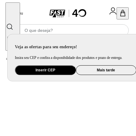
Fechar
Menu
Informe seu CEP
Veja as ofertas para seu endereço!
Insira seu CEP e confira a disponibilidade dos produtos e prazo de entrega.
Home
/
Bebê
/
Passeio
/
Cadeira para Auto e Assento de Elevação
Inserir CEP
Mais tarde