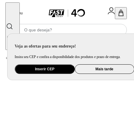
Fechar
Menu
Informe seu CEP
Veja as ofertas para seu endereço!
Insira seu CEP e confira a disponibilidade dos produtos e prazo de entrega.
Home
/
Mercado
/
Bebida
/
Bebida Não Alcoolica
Inserir CEP
Mais tarde