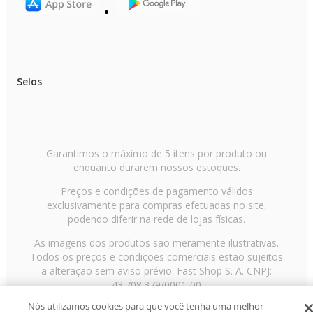
Selos
Garantimos o máximo de 5 itens por produto ou
enquanto durarem nossos estoques.
Preços e condições de pagamento válidos
exclusivamente para compras efetuadas no site,
podendo diferir na rede de lojas físicas.
As imagens dos produtos são meramente ilustrativas.
Todos os preços e condições comerciais estão sujeitos
a alteração sem aviso prévio. Fast Shop S. A. CNPJ:
43.708.379/0001-00
Nós utilizamos cookies para que você tenha uma melhor
Avenida Zaki Narchi, nº 1650, sobreloja, Carandiru, São