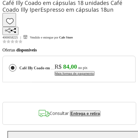
Café Illy Coado em cápsulas 18 unidades Café
Coado Illy IperEspresso em cápsulas 18un
4000058225
Vendido e entregue por
Cafe Store
Ofertas
disponíveis
R$
84,00
no pix
Café Illy Coado em cápsulas 18 unidades Café Coado Illy IperEspresso em cápsulas 18un
Mais formas de pagamento
Consultar
Entrega e retira