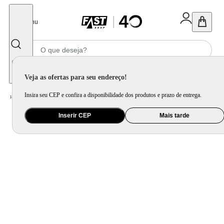
Fechar
Menu
Informe seu CEP
Veja as ofertas para seu endereço!
Insira seu CEP e confira a disponibilidade dos produtos e prazo de entrega.
Home
/
Mercado
/
Bebida
/
Bebida Não Alcoolica
Inserir CEP
Mais tarde