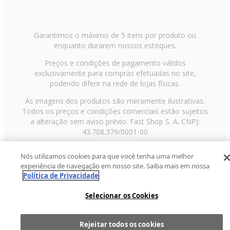
Garantimos o máximo de 5 itens por produto ou
enquanto durarem nossos estoques.
Preços e condições de pagamento válidos
exclusivamente para compras efetuadas no site,
podendo diferir na rede de lojas físicas.
As imagens dos produtos são meramente ilustrativas.
Todos os preços e condições comerciais estão sujeitos
a alteração sem aviso prévio. Fast Shop S. A. CNPJ:
43.708.379/0001-00
Avenida Zaki Narchi, nº 1650, sobreloja, Carandiru, São
Nós utilizamos cookies para que você tenha uma melhor
Paulo/SP, CEP 02029-001, Telefone: 11 3003-3728 ©
experiência de navegação em nosso site. Saiba mais em nossa
2013 Fast Shop - Todos os direitos reservados
RF
Política de Privacidade
Selecionar os Cookies
Rejeitar todos os cookies