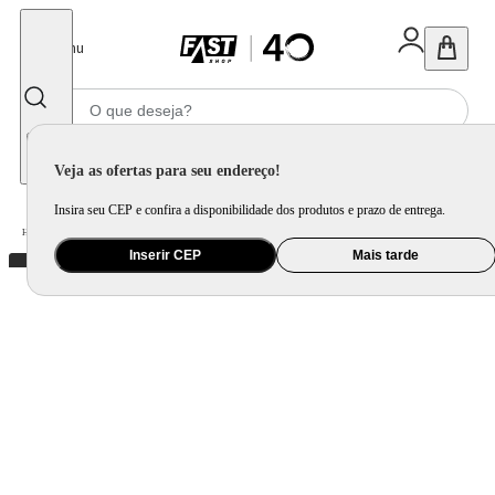
Fechar
Menu
Informe seu CEP
Veja as ofertas para seu endereço!
Insira seu CEP e confira a disponibilidade dos produtos e prazo de entrega.
Home
/
Mercado
/
Bebida
/
Bebida Não Alcoolica
Inserir CEP
Mais tarde