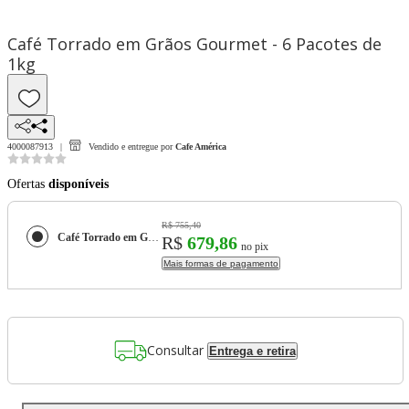
Café Torrado em Grãos Gourmet - 6 Pacotes de
1kg
4000087913
Vendido e entregue por
Cafe América
Ofertas
disponíveis
R$ 755,40
Café Torrado em Grãos Gourmet - 6 Pacotes de 1kg
R$
679,86
no pix
Mais formas de pagamento
Consultar
Entrega e retira