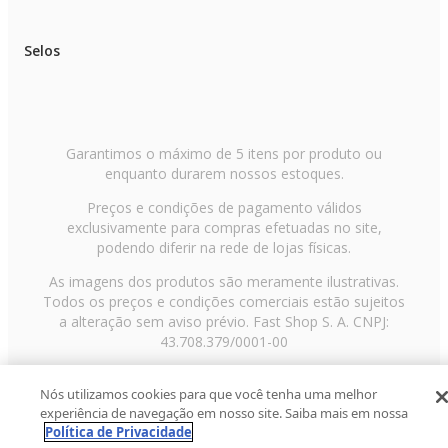
Selos
Garantimos o máximo de 5 itens por produto ou
enquanto durarem nossos estoques.
Preços e condições de pagamento válidos
exclusivamente para compras efetuadas no site,
podendo diferir na rede de lojas físicas.
As imagens dos produtos são meramente ilustrativas.
Todos os preços e condições comerciais estão sujeitos
a alteração sem aviso prévio. Fast Shop S. A. CNPJ:
43.708.379/0001-00
Avenida Zaki Narchi, nº 1650, sobreloja, Carandiru, São
Nós utilizamos cookies para que você tenha uma melhor
Paulo/SP, CEP 02029-001, Telefone: 11 3003-3728 ©
experiência de navegação em nosso site. Saiba mais em nossa
2013 Fast Shop - Todos os direitos reservados
RF
Política de Privacidade