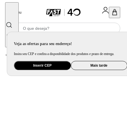
Fechar
Menu
Informe seu CEP
Veja as ofertas para seu endereço!
Insira seu CEP e confira a disponibilidade dos produtos e prazo de entrega.
Home
/
Mercado
/
Bebida
/
Bebida Não Alcoolica
Inserir CEP
Mais tarde