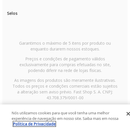
Selos
Garantimos o máximo de 5 itens por produto ou
enquanto durarem nossos estoques.
Preços e condições de pagamento válidos
exclusivamente para compras efetuadas no site,
podendo diferir na rede de lojas físicas.
As imagens dos produtos são meramente ilustrativas.
Todos os preços e condições comerciais estão sujeitos
a alteração sem aviso prévio. Fast Shop S. A. CNPJ:
43.708.379/0001-00
Avenida Zaki Narchi, nº 1650, sobreloja, Carandiru, São
Nós utilizamos cookies para que você tenha uma melhor
Paulo/SP, CEP 02029-001, Telefone: 11 3003-3728 ©
experiência de navegação em nosso site. Saiba mais em nossa
2013 Fast Shop - Todos os direitos reservados
RF
Política de Privacidade