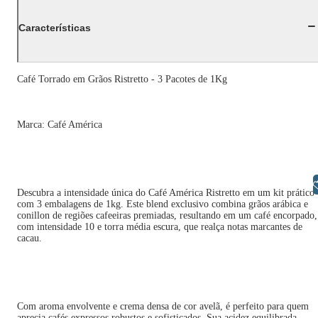
Características
Café Torrado em Grãos Ristretto - 3 Pacotes de 1Kg
Marca: Café América
Libras
Descubra a intensidade única do Café América Ristretto em um kit prático
com 3 embalagens de 1kg. Este blend exclusivo combina grãos arábica e
conillon de regiões cafeeiras premiadas, resultando em um café encorpado,
com intensidade 10 e torra média escura, que realça notas marcantes de
cacau.
Com aroma envolvente e crema densa de cor avelã, é perfeito para quem
aprecia cafés expressos robustos e sofisticados. Sua acidez equilibrada