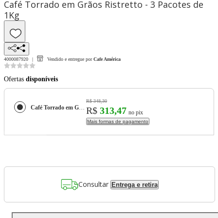
Café Torrado em Grãos Ristretto - 3 Pacotes de
1Kg
4000087920
Vendido e entregue por
Cafe América
Ofertas
disponíveis
R$ 348,30
Café Torrado em Grãos Ristretto - 3 Pacotes de 1Kg
R$
313,47
no pix
Mais formas de pagamento
Consultar
Entrega e retira