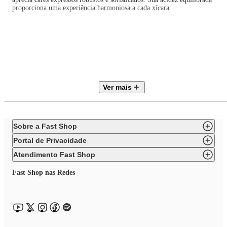
proporciona uma experiência harmoniosa a cada xícara.
Ideal para máquinas de café expresso, este café mantém o frescor e a
qualidade durante 1 ano. Aproveite o melhor em sabor e tradição com o
Café América Ristretto.
Ver mais
Linha: Ristretto Grãos: Arábica Conillon Indicação: Espresso
Sobre a Fast Shop
Portal de Privacidade
Atendimento Fast Shop
Garanta já o seu kit e eleve seu momento do café!
Fast Shop nas Redes