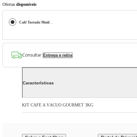
Ofertas
disponíveis
Café Torrado Moído Vácuo América Gourmet - 6 Pacotes De 500g
Consultar
Entrega e retira
Características
KIT CAFÉ A VÁCUO GOURMET 3KG