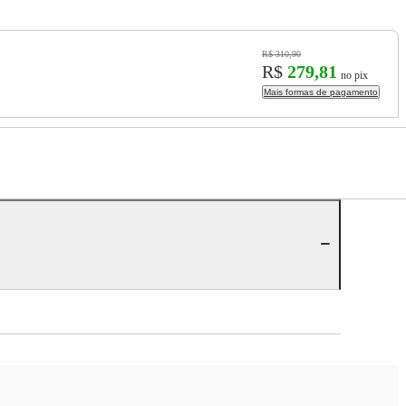
R$ 310,90
R$
279,81
no pix
Mais formas de pagamento