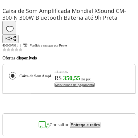
Caixa de Som Amplificada Mondial XSound CM-
300-N 300W Bluetooth Bateria até 9h Preta
4000097991
Vendido e entregue por
Ponto
Ofertas
disponíveis
R$ 387,45
Caixa de Som Amplificada Mondial XSound CM-300-N 300W Bluetooth Bateria até 9h Preta
R$
350,55
no pix
Mais formas de pagamento
Consultar
Entrega e retira