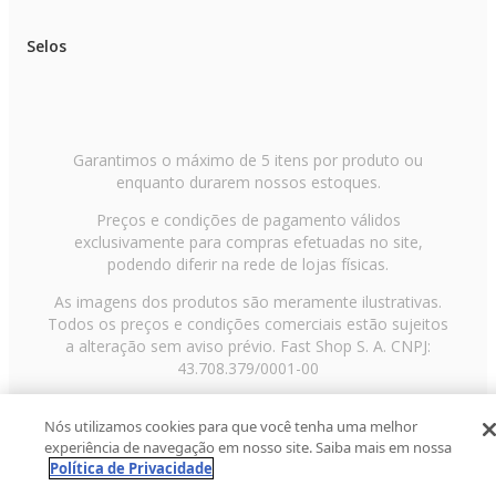
Selos
Garantimos o máximo de 5 itens por produto ou
enquanto durarem nossos estoques.
Preços e condições de pagamento válidos
exclusivamente para compras efetuadas no site,
podendo diferir na rede de lojas físicas.
As imagens dos produtos são meramente ilustrativas.
Todos os preços e condições comerciais estão sujeitos
a alteração sem aviso prévio. Fast Shop S. A. CNPJ:
43.708.379/0001-00
Avenida Zaki Narchi, nº 1650, sobreloja, Carandiru, São
Nós utilizamos cookies para que você tenha uma melhor
Paulo/SP, CEP 02029-001, Telefone: 11 3003-3728 ©
experiência de navegação em nosso site. Saiba mais em nossa
2013 Fast Shop - Todos os direitos reservados
RF
Política de Privacidade