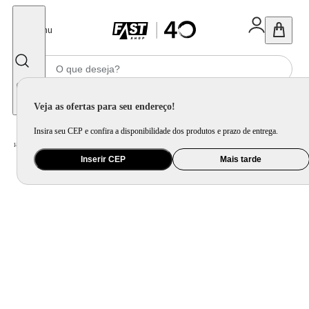
Fechar
Menu
Informe seu CEP
Veja as ofertas para seu endereço!
Insira seu CEP e confira a disponibilidade dos produtos e prazo de entrega.
Home
/
Áudio
/
Caixa de Som
Inserir CEP
Mais tarde