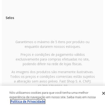
Selos
Garantimos o máximo de 5 itens por produto ou
enquanto durarem nossos estoques.
Preços e condições de pagamento válidos
exclusivamente para compras efetuadas no site,
podendo diferir na rede de lojas físicas.
As imagens dos produtos são meramente ilustrativas.
Todos os preços e condições comerciais estão sujeitos
a alteração sem aviso prévio. Fast Shop S. A. CNPJ:
43.708.379/0001-00
Nós utilizamos cookies para que você tenha uma melhor
Avenida Zaki Narchi, nº 1650, sobreloja, Carandiru, São
experiência de navegação em nosso site. Saiba mais em nossa
Paulo/SP, CEP 02029-001, Telefone: 11 3003-3728 ©
Política de Privacidade
2013 Fast Shop - Todos os direitos reservados
RF