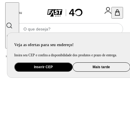
Fechar
Menu
Informe seu CEP
Veja as ofertas para seu endereço!
Insira seu CEP e confira a disponibilidade dos produtos e prazo de entrega.
Home
/
Utilidade Doméstica
/
Cozinha
/
Jogo de Panela e Panela Avulsa
Inserir CEP
Mais tarde