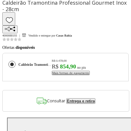
Caldeirão Tramontina Professional Gourmet Inox
- 28cm
4000088193
Vendido e entregue por
Casas Bahia
Ofertas
disponíveis
R$ 1.479,00
Caldeirão Tramontina Professional Gourmet Inox - 28cm
R$
854,90
no pix
Mais formas de pagamento
Consultar
Entrega e retira