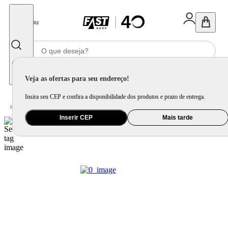
Fechar
Menu
Informe seu CEP
Veja as ofertas para seu endereço!
Insira seu CEP e confira a disponibilidade dos produtos e prazo de entrega.
Home
/
Câmera e Drone
/
Câmera Fotográfica e Filmadora
/
Câmera de Ação e Filmadora
Inserir CEP
Mais tarde