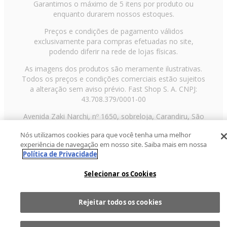
Garantimos o máximo de 5 itens por produto ou
enquanto durarem nossos estoques.
Preços e condições de pagamento válidos
exclusivamente para compras efetuadas no site,
podendo diferir na rede de lojas físicas.
As imagens dos produtos são meramente ilustrativas.
Todos os preços e condições comerciais estão sujeitos
a alteração sem aviso prévio. Fast Shop S. A. CNPJ:
43.708.379/0001-00
Avenida Zaki Narchi, nº 1650, sobreloja, Carandiru, São
Paulo/SP, CEP 02029-001, Telefone: 11 3003-3728 ©
Nós utilizamos cookies para que você tenha uma melhor
2013 Fast Shop - Todos os direitos reservados
RF
experiência de navegação em nosso site. Saiba mais em nossa
Política de Privacidade
Selecionar os Cookies
Rejeitar todos os cookies