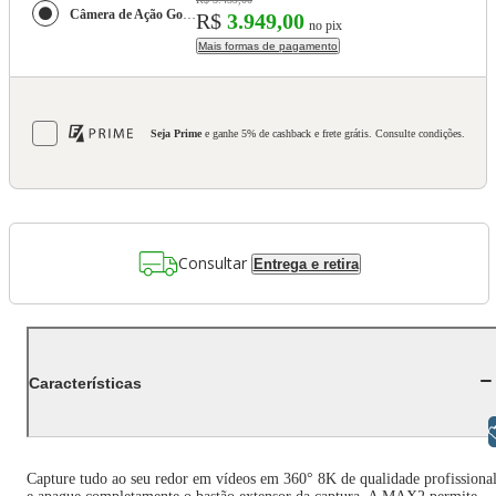
Câmera de Ação GoPro MAX2 360º à Prova d'água, Vídeos em 8K, Fotos 360° de 29MP - CHDHZ-311-RW
R$
3.949,00
no pix
Mais formas de pagamento
Seja Prime
e ganhe 5% de cashback e frete grátis. Consulte condições.
Consultar
Entrega e retira
Características
Libras
Capture tudo ao seu redor em vídeos em 360° 8K de qualidade profissiona