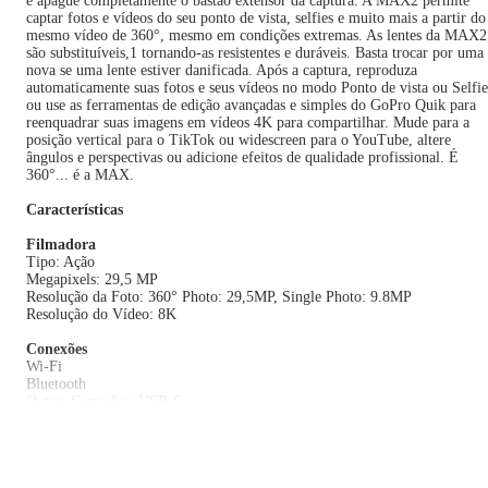
e apague completamente o bastão extensor da captura. A MAX2 permite
captar fotos e vídeos do seu ponto de vista, selfies e muito mais a partir do
mesmo vídeo de 360°, mesmo em condições extremas. As lentes da MAX2
são substituíveis,1 tornando-as resistentes e duráveis. Basta trocar por uma
nova se uma lente estiver danificada. Após a captura, reproduza
automaticamente suas fotos e seus vídeos no modo Ponto de vista ou Selfie
ou use as ferramentas de edição avançadas e simples do GoPro Quik para
reenquadrar suas imagens em vídeos 4K para compartilhar. Mude para a
posição vertical para o TikTok ou widescreen para o YouTube, altere
ângulos e perspectivas ou adicione efeitos de qualidade profissional. É
360°... é a MAX.
Características
Filmadora
Tipo: Ação
Megapixels: 29,5 MP
Resolução da Foto: 360° Photo: 29,5MP, Single Photo: 9.8MP
Resolução do Vídeo: 8K
Conexões
Wi-Fi
Bluetooth
Outras Conexões: USB-C
Tela
Tamanho da Tela: 1,8"