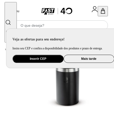
Fechar
Menu
Informe seu CEP
Veja as ofertas para seu endereço!
Insira seu CEP e confira a disponibilidade dos produtos e prazo de entrega.
Home
/
Utilidade Doméstica
/
Mesa
/
Garrafa Térmica
Inserir CEP
Mais tarde