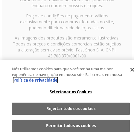
enquanto durarem nossos estoques.
Preços e condições de pagamento válidos
exclusivamente para compras efetuadas no site,
podendo diferir na rede de lojas físicas.
As imagens dos produtos são meramente ilustrativas.
Todos os preços e condições comerciais estão sujeitos
a alteração sem aviso prévio. Fast Shop S. A. CNPJ:
43.708.379/0001-00
Avenida Zaki Narchi, nº 1650, sobreloja, Carandiru, São
Nós utilizamos cookies para que você tenha uma melhor
Paulo/SP, CEP 02029-001, Telefone: 11 3003-3728 ©
experiência de navegação em nosso site. Saiba mais em nossa
2013 Fast Shop - Todos os direitos reservados
RF
Política de Privacidade
Selecionar os Cookies
Rejeitar todos os cookies
Comprar
1
Permitir todos os cookies