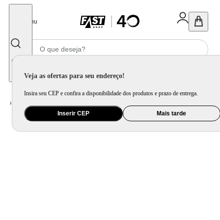
Fechar
Menu
Informe seu CEP
Veja as ofertas para seu endereço!
Insira seu CEP e confira a disponibilidade dos produtos e prazo de entrega.
Home
/
Móveis e Decoração
/
Decoração
/
Almofada
/
Capa Almofada Jacquard Nouveau Listras Colorido Westwing
Inserir CEP
Mais tarde