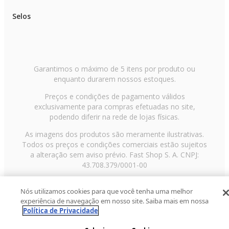
Selos
Garantimos o máximo de 5 itens por produto ou
enquanto durarem nossos estoques.
Preços e condições de pagamento válidos
exclusivamente para compras efetuadas no site,
podendo diferir na rede de lojas físicas.
As imagens dos produtos são meramente ilustrativas.
Todos os preços e condições comerciais estão sujeitos
a alteração sem aviso prévio. Fast Shop S. A. CNPJ:
43.708.379/0001-00
Avenida Zaki Narchi, nº 1650, sobreloja, Carandiru, São
Nós utilizamos cookies para que você tenha uma melhor
Paulo/SP, CEP 02029-001, Telefone: 11 3003-3728 ©
experiência de navegação em nosso site. Saiba mais em nossa
2013 Fast Shop - Todos os direitos reservados
RF
Política de Privacidade