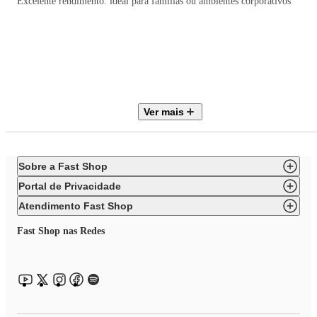
Excelente rendimento: ideal para famílias ou ambientes corporativos
Aproveite cada gole desse cappuccino especial, tornando seus momentos d
pausa ainda mais prazerosos. Ótimo para o café da manhã, lanches ou para
oferecer aos seus clientes e amigos.
Ver mais
Garanta já o seu kit e desfrute do autêntico sabor do Cappuccino América
Sobre a Fast Shop
Avelã!
Portal de Privacidade
Atendimento Fast Shop
Fast Shop nas Redes