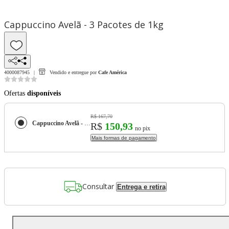
Cappuccino Avelã - 3 Pacotes de 1kg
4000087945
Vendido e entregue por
Cafe América
Ofertas
disponíveis
R$ 167,70
Cappuccino Avelã - 3 Pacotes de 1kg
R$
150,93
no pix
Mais formas de pagamento
Consultar
Entrega e retira