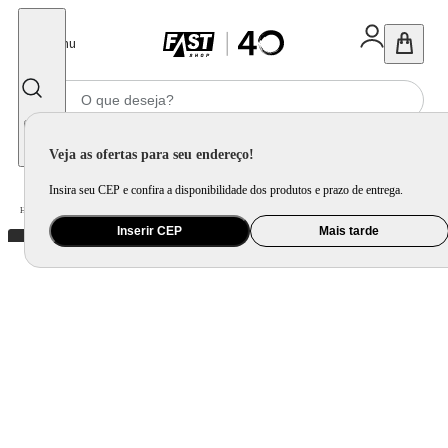
Fechar
Menu
Informe seu CEP
Veja as ofertas para seu endereço!
Insira seu CEP e confira a disponibilidade dos produtos e prazo de entrega.
Home
/
Mercado
/
Bebida
/
Bebida Não Alcoolica
Inserir CEP
Mais tarde