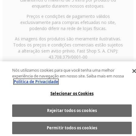
enquanto durarem nossos estoques.
Preços e condições de pagamento válidos
exclusivamente para compras efetuadas no site,
podendo diferir na rede de lojas físicas.
As imagens dos produtos são meramente ilustrativas.
Todos os preços e condições comerciais estão sujeitos
a alteração sem aviso prévio. Fast Shop S. A. CNPJ:
43.708.379/0001-00
Avenida Zaki Narchi, nº 1650, sobreloja, Carandiru, São
Nós utilizamos cookies para que você tenha uma melhor
Paulo/SP, CEP 02029-001, Telefone: 11 3003-3728 ©
experiência de navegação em nosso site. Saiba mais em nossa
2013 Fast Shop - Todos os direitos reservados
RF
Política de Privacidade
Selecionar os Cookies
Rejeitar todos os cookies
Comprar
1
Permitir todos os cookies