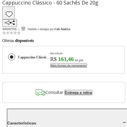
Cappuccino Clássico - 60 Sachês De 20g
4000087958
Vendido e entregue por
Cafe América
Ofertas
disponíveis
R$ 179,40
Cappuccino Clássico - 60 Sachês De 20g
R$
161,46
no pix
Mais formas de pagamento
Consultar
Entrega e retira
Características