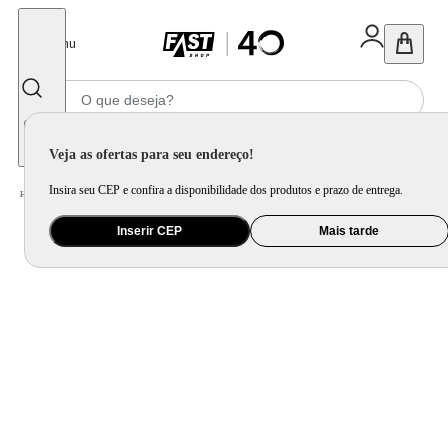
Fechar
Menu
Informe seu CEP
Veja as ofertas para seu endereço!
Insira seu CEP e confira a disponibilidade dos produtos e prazo de entrega.
Home
/
Mercado
/
Bebida
/
Bebida Não Alcoolica
Inserir CEP
Mais tarde