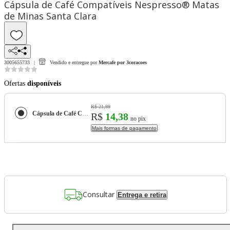
Cápsula de Café Compatíveis Nespresso® Matas
de Minas Santa Clara
3005655733
Vendido e entregue por
Mercafe por 3coracoes
Ofertas
disponíveis
R$ 21,99
Cápsula de Café Compatíveis Nespresso® Matas de Minas Santa Clara
R$
14,38
no pix
Mais formas de pagamento
Consultar
Entrega e retira