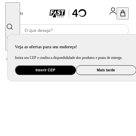
Fechar
Menu
Informe seu CEP
Veja as ofertas para seu endereço!
Insira seu CEP e confira a disponibilidade dos produtos e prazo de entrega.
Home
/
Mercado
/
Bebida
/
Bebida Não Alcoolica
Inserir CEP
Mais tarde