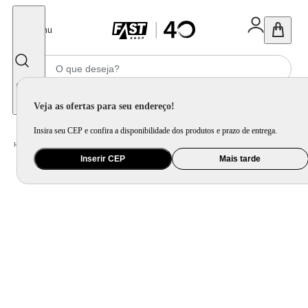
Fechar
Menu
Informe seu CEP
Veja as ofertas para seu endereço!
Insira seu CEP e confira a disponibilidade dos produtos e prazo de entrega.
Home
/
Mercado
/
Bebida
/
Bebida Não Alcoolica
Inserir CEP
Mais tarde