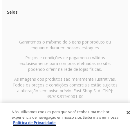
Selos
Garantimos o máximo de 5 itens por produto ou
enquanto durarem nossos estoques.
Preços e condições de pagamento válidos
exclusivamente para compras efetuadas no site,
podendo diferir na rede de lojas físicas.
As imagens dos produtos são meramente ilustrativas.
Todos os preços e condições comerciais estão sujeitos
a alteração sem aviso prévio. Fast Shop S. A. CNPJ:
43.708.379/0001-00
Avenida Zaki Narchi, nº 1650, sobreloja, Carandiru, São
Nós utilizamos cookies para que você tenha uma melhor
Paulo/SP, CEP 02029-001, Telefone: 11 3003-3728 ©
experiência de navegação em nosso site. Saiba mais em nossa
2013 Fast Shop - Todos os direitos reservados
RF
Política de Privacidade