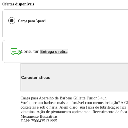
Ofertas
disponíveis
Carga para Aparelho de Barbear Gillette Fusion5 4un
Consultar
Entrega e retira
Características
Carga para Aparelho de Barbear Gillette Fusion5 4un
Você quer um barbear mais confortável com menos irritação? A Gill
costeletas e sob o nariz. Além disso, sua faixa de lubrificação fi
vitamina. Ação de pivotamento aprimorada. Revestimento de faca
Meramente Ilustrativas.
EAN: 7500435131995