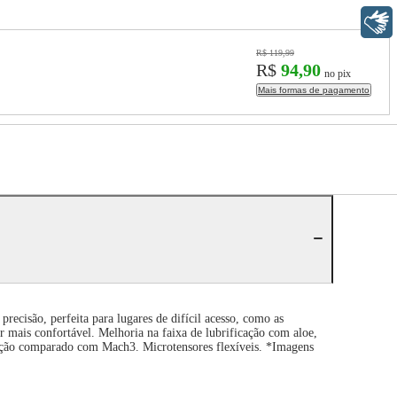
Libras
R$ 119,99
R$
94,90
no pix
Mais formas de pagamento
ecisão, perfeita para lugares de difícil acesso, como as
ar mais confortável. Melhoria na faixa de lubrificação com aloe,
ação comparado com Mach3. Microtensores flexíveis. *Imagens