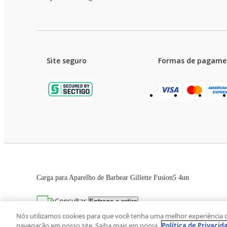
Site seguro
Formas de pagame
Garanti
Preços e condições de pagament
Carga para Aparelho de Barbear Gillette Fusion5 4un
As imagens dos produtos são meramente ilustrativas. T
Consultar
Entrega e retira
Avenida Zaki Narchi, nº 1650, sobreloja, Ca
Nós utilizamos cookies para que você tenha uma melhor experiência 
navegação em nosso site. Saiba mais em nossa
Política de Privacid