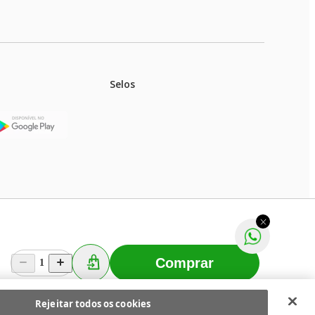
Selos
stoques.
ferir na rede de lojas físicas.
m aviso prévio. Fast Shop S. A. CNPJ: 43.708.379/0001-
Comprar
1
Selecionar os Cookies
 Fast Shop - Todos os direitos reservados
RF
Rejeitar todos os cookies