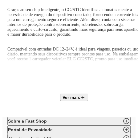
Graças ao seu chip inteligente, o CC2STC identifica automaticamente a
necessidade de energia do dispositivo conectado, fornecendo a corrente ide
para um carregamento seguro e eficiente. Além disso, conta com sistemas
internos de proteção contra sobrecorrente, sobretensão, sobrecarga,
aquecimento e curto-circuito, garantindo mais segurança para seus aparelh
e maior durabilidade para o produto.
Compatível com entradas DC 12–24V, é ideal para viagens, passeios ou us
diário, mantendo seus dispositivos sempre prontos para uso. Na embalage
você recebe 1 carregador veicular ELG CC2STC, pronto para uso imediato
IMPORTANTE
As imagens dos produtos são meramente ilustrativas e podem apresentar
pequenas variações de cor ou acabamento, conforme iluminação, resolução
do monitor ou percepção visual.
Ver mais
Objetos de decoração e itens adicionais exibidos nas fotos não acompanha
o produto.
Todas as informações técnicas e características dos produtos são de
responsabilidade da marca ELG, podendo sofrer alterações sem aviso
Sobre a Fast Shop
prévio.
Portal de Privacidade
Os pedidos são sempre enviados de forma completa. Caso haja produtos
com prazos de postagem diferentes, será considerado o maior prazo para