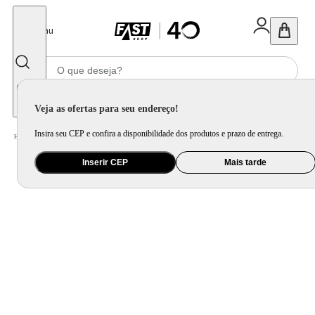
Fechar
Menu
Informe seu CEP
Veja as ofertas para seu endereço!
Insira seu CEP e confira a disponibilidade dos produtos e prazo de entrega.
Home
/
Informática e Games
/
Periférico
/
Carregador, HD Externo, Powerbank e Mais
Inserir CEP
Mais tarde