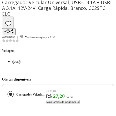
Carregador Veicular Universal, USB-C 3.1A + USB-
A 3.1A, 12V-24V, Carga Rápida, Branco, CC2STC,
ELG
4000094858
Vendido e entregue por
ELG
Voltagem
:
Bivolt
Ofertas
disponíveis
R$ 34,00
Carregador Veicular Universal, USB-C 3.1A + USB-A 3.1A, 12V-24V, Carga Rápida, Branco, CC2STC, ELG
R$
27,20
no pix
Mais formas de pagamento