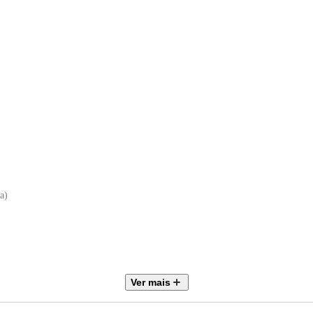
a)
101 cm x 89 cm
Ver mais
0 cm
normalidade, recuse o .