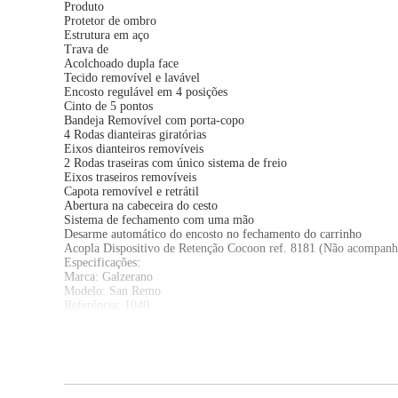
Produto
Protetor de ombro
Estrutura em aço
Trava de
Acolchoado dupla face
Tecido removível e lavável
Encosto regulável em 4 posições
Cinto de 5 pontos
Bandeja Removível com porta-copo
4 Rodas dianteiras giratórias
Eixos dianteiros removíveis
2 Rodas traseiras com único sistema de freio
Eixos traseiros removíveis
Capota removível e retrátil
Abertura na cabeceira do cesto
Sistema de fechamento com uma mão
Desarme automático do encosto no fechamento do carrinho
Acopla Dispositivo de Retenção Cocoon ref. 8181 (Não acompanh
Especificações:
Marca: Galzerano
Modelo: San Remo
Referência: 1040
Cor: Preto com Cobre
Registro do produto no INMETRO: Nº 001752/2018.
Dimensões Aproximado do Produto Aberto (LxAxP): 53,5 cm x 
Dimensões Aproximado do Produto Fechado (AxP): 53,5 cm x 9
Peso Aproximado: 8,600 kg
Importante: Imprescindível à conferência no ato da . Em caso de a