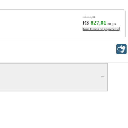
R$ 918,90
R$
827,01
no pix
Mais formas de pagamento
Libras