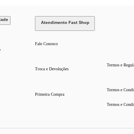
as do fabricante.
dade
Atendimento Fast Shop
Fale Conosco
e
Termos e Regul
Troca e Devoluções
Termos e Condi
Primeira Compra
Termos e Condi