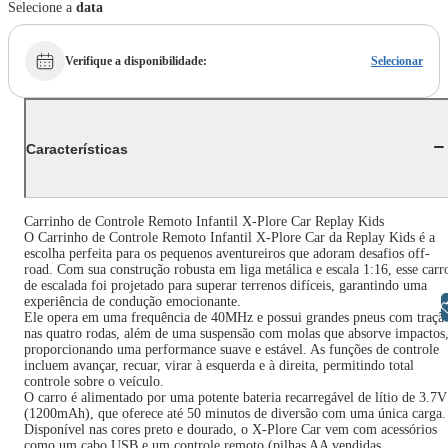
Selecione a
data
Verifique a disponibilidade
:
Selecionar
Características
Carrinho de Controle Remoto Infantil X-Plore Car Replay Kids
O Carrinho de Controle Remoto Infantil X-Plore Car da Replay Kids é a
escolha perfeita para os pequenos aventureiros que adoram desafios off-
road. Com sua construção robusta em liga metálica e escala 1:16, esse carr
de escalada foi projetado para superar terrenos difíceis, garantindo uma
experiência de condução emocionante.
Libras
Ele opera em uma frequência de 40MHz e possui grandes pneus com traçã
nas quatro rodas, além de uma suspensão com molas que absorve impactos
proporcionando uma performance suave e estável. As funções de controle
incluem avançar, recuar, virar à esquerda e à direita, permitindo total
controle sobre o veículo.
O carro é alimentado por uma potente bateria recarregável de lítio de 3.7V
(1200mAh), que oferece até 50 minutos de diversão com uma única carga.
Disponível nas cores preto e dourado, o X-Plore Car vem com acessórios
como um cabo USB e um controle remoto (pilhas AA vendidas