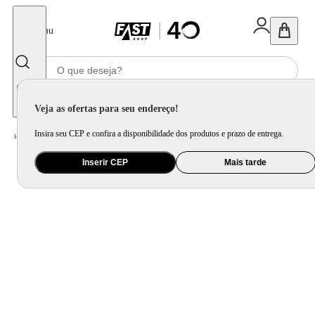
Fechar
Menu
Informe seu CEP
Veja as ofertas para seu endereço!
Insira seu CEP e confira a disponibilidade dos produtos e prazo de entrega.
Home
/
Brinquedo e Colecionável
/
Brinquedo Eletrônico e Instrumento Musical
Inserir CEP
Mais tarde