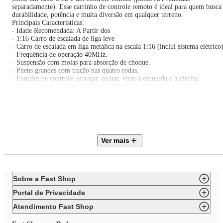
separadamente). Esse carrinho de controle remoto é ideal para quem busca
durabilidade, potência e muita diversão em qualquer terreno.
Principais Características:
- Idade Recomendada: A Partir dos
- 1:16 Carro de escalada de liga leve
- Carro de escalada em liga metálica na escala 1:16 (inclui sistema elétrico)
- Frequência de operação 40MHz.
- Suspensão com molas para absorção de choque.
- Pneus grandes com tração nas quatro rodas.
- Funções de controle: avançar, recuar, virar à esquerda e à direita.
- Bateria recarregável de 3.7V lítio (1200mAh de alta capacidade).
- Tempo de uso: até 50 minutos por carga.
- Acessórios: cabo USB e controle remoto (2 pilhas AA não incluídas).
Especificações Técnicas:
- Conteúdo da Embalagem: 01 Carrinho X-Plore + Acessórios
- Composição/Material: ABS, Polipropileno e TPR
- Dimensões do Carro: 19 x 18 x 38cm aprox.
Ver mais
- Peso Líquido: 600g aprox.
- Certificação INMETRO 009735/2024
- Garantia: 30 Dias (Contra Defeito de Fabricação Pelo Fabricante)
- Referência do Fabricante: 21765
- EAN: 7899403217657
Sobre a Fast Shop
- Marca: Replay Kids
Imagens meramente ilustrativas, as cores e estampas podem variar de acor
Portal de Privacidade
com o lote do fabricante.
Atendimento Fast Shop