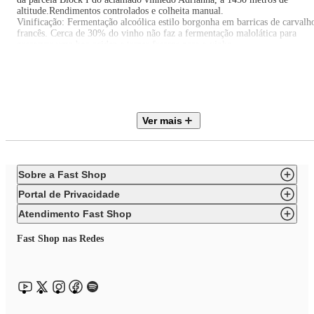
altitude.Rendimentos controlados e colheita manual.
Vinificação: Fermentação alcoólica estilo borgonha em barricas de carvalh
francês. Cerca de 30% do vinho não faz a fermentação malolática para
preservar uma boa acidez e trazer frescor para o vinho.
Maturação: Permanece em barricas de carvalho francês de 12 a 16 meses
com batonnage.
Pontuado por Guia Descorchados em 2022: 97
Pontuado por James Suckling em 2022: 97
Pontuado por Antonio Galloni em 2022: 97
Ver mais
Pontuado por Tim Atkin em 2022: 96
Pontuado por Wine Spectator em 2022: 93
Sobre a Fast Shop
Portal de Privacidade
Atendimento Fast Shop
Fast Shop nas Redes