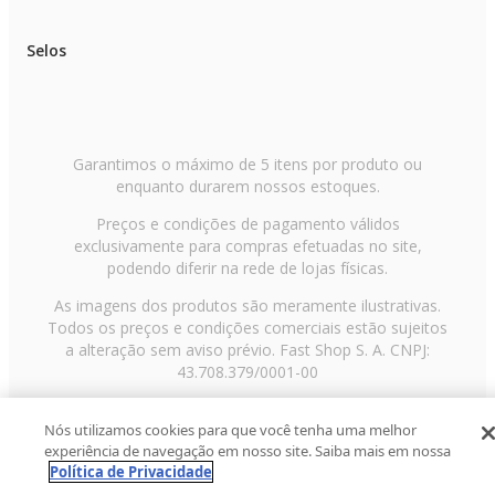
Selos
Garantimos o máximo de 5 itens por produto ou
enquanto durarem nossos estoques.
Preços e condições de pagamento válidos
exclusivamente para compras efetuadas no site,
podendo diferir na rede de lojas físicas.
As imagens dos produtos são meramente ilustrativas.
Todos os preços e condições comerciais estão sujeitos
a alteração sem aviso prévio. Fast Shop S. A. CNPJ:
43.708.379/0001-00
Avenida Zaki Narchi, nº 1650, sobreloja, Carandiru, São
Nós utilizamos cookies para que você tenha uma melhor
Paulo/SP, CEP 02029-001, Telefone: 11 3003-3728 ©
experiência de navegação em nosso site. Saiba mais em nossa
2013 Fast Shop - Todos os direitos reservados
RF
Política de Privacidade