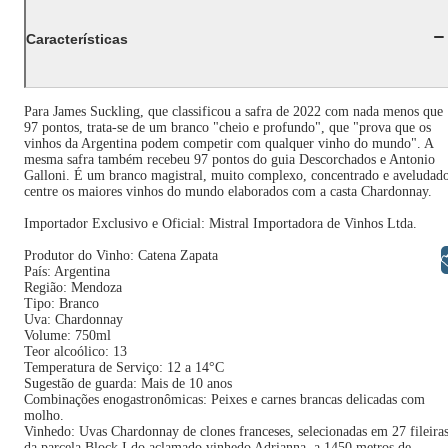
Características
Para James Suckling, que classificou a safra de 2022 com nada menos que
97 pontos, trata-se de um branco "cheio e profundo", que "prova que os
vinhos da Argentina podem competir com qualquer vinho do mundo". A
mesma safra também recebeu 97 pontos do guia Descorchados e Antonio
Galloni. É um branco magistral, muito complexo, concentrado e aveludad
centre os maiores vinhos do mundo elaborados com a casta Chardonnay.
Importador Exclusivo e Oficial: Mistral Importadora de Vinhos Ltda.
Produtor do Vinho: Catena Zapata
Libras
País: Argentina
Região: Mendoza
Tipo: Branco
Uva: Chardonnay
Volume: 750ml
Teor alcoólico: 13
Temperatura de Serviço: 12 a 14°C
Sugestão de guarda: Mais de 10 anos
Combinações enogastronômicas: Peixes e carnes brancas delicadas com
molho.
Vinhedo: Uvas Chardonnay de clones franceses, selecionadas em 27 fileira
da parcela Block I do aclamado vinhedo Adrianna, a 1450 metros de