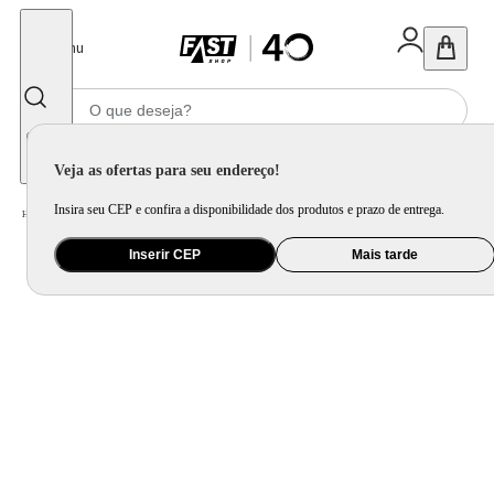
Fechar
Menu
Informe seu CEP
Veja as ofertas para seu endereço!
Insira seu CEP e confira a disponibilidade dos produtos e prazo de entrega.
Home
/
Mercado
/
Bebida
/
Vinho
Inserir CEP
Mais tarde