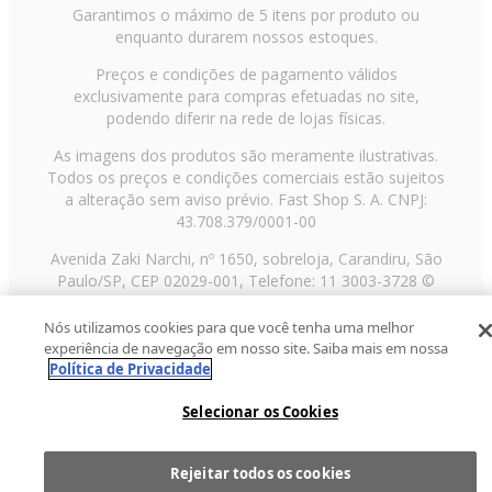
Dimensões do produto sem embalagem (AxLxP): 165,8x75,9x7,79 mm
Garantimos o máximo de 5 itens por produto ou
Dimensões do produto com embalagem (AxLxP): 180,0x90,0x60,0 mm
enquanto durarem nossos estoques.
Peso do produto sem embalagem: 0,196 Kg
Peso do produto com embalagem: 0,477 Kg
Preços e condições de pagamento válidos
exclusivamente para compras efetuadas no site,
Itens Inclusos
Realme C73
podendo diferir na rede de lojas físicas.
Cabo de dados USB Type-C
Carregador 45W
As imagens dos produtos são meramente ilustrativas.
Pino ejetor do cartão SIM
Todos os preços e condições comerciais estão sujeitos
Capa protetora
a alteração sem aviso prévio. Fast Shop S. A. CNPJ:
Protetor de tela
Guia rápido de introdução
43.708.379/0001-00
Avenida Zaki Narchi, nº 1650, sobreloja, Carandiru, São
Paulo/SP, CEP 02029-001, Telefone: 11 3003-3728 ©
2013 Fast Shop - Todos os direitos reservados
RF
Nós utilizamos cookies para que você tenha uma melhor
experiência de navegação em nosso site. Saiba mais em nossa
Política de Privacidade
Selecionar os Cookies
Rejeitar todos os cookies