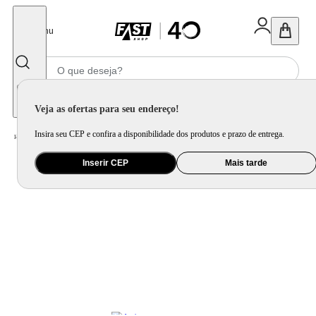
Fechar
Menu
Informe seu CEP
Veja as ofertas para seu endereço!
Insira seu CEP e confira a disponibilidade dos produtos e prazo de entrega.
Home
/
Celular Tablet e Smartwatch
/
Celular e Smartphone
Inserir CEP
Mais tarde