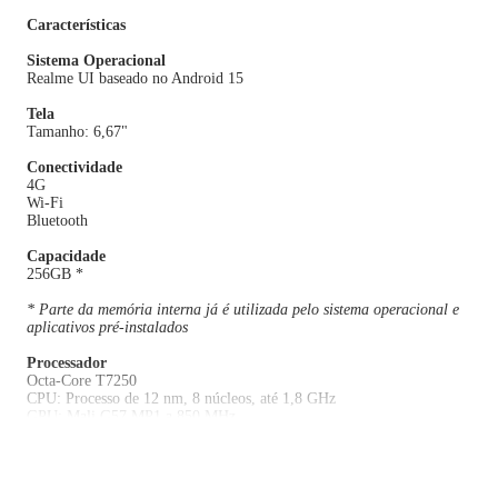
Características
Sistema Operacional
Realme UI baseado no Android 15
Tela
Tamanho: 6,67"
Conectividade
4G
Wi-Fi
Bluetooth
Capacidade
256GB *
* Parte da memória interna já é utilizada pelo sistema operacional e
aplicativos pré-instalados
Processador
Octa-Core T7250
CPU: Processo de 12 nm, 8 núcleos, até 1,8 GHz
GPU: Mali G57 MP1 a 850 MHz
Memória RAM
8GB
RAM Dinâmica Máxima: 24 GB (até 8 GB de RAM + 16 GB de RAM