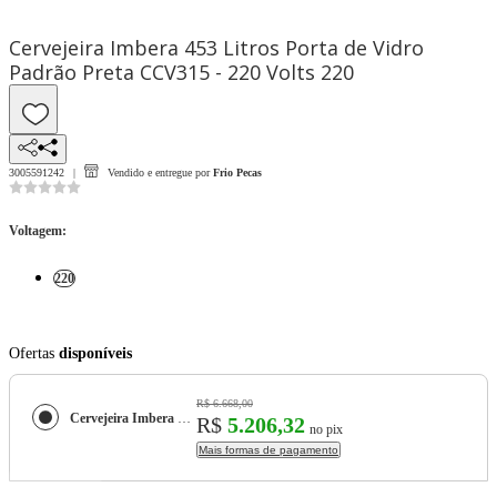
Cervejeira Imbera 453 Litros Porta de Vidro
Padrão Preta CCV315 - 220 Volts 220
3005591242
Vendido e entregue por
Frio Pecas
Voltagem
:
220
Ofertas
disponíveis
R$ 6.668,00
Cervejeira Imbera 453 Litros Porta de Vidro Padrão Preta CCV315 - 220 Volts
R$
5.206,32
no pix
Mais formas de pagamento