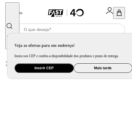
Fechar
Menu
Informe seu CEP
Veja as ofertas para seu endereço!
Insira seu CEP e confira a disponibilidade dos produtos e prazo de entrega.
Home
/
Eletrodomésticos
/
Cervejeira e Frigobar
/
Cervejeira
/
Cervejeira Imbera 453 Litros Porta de Vidro Padrão Preta CCV315 - 220 Volts
Inserir CEP
Mais tarde