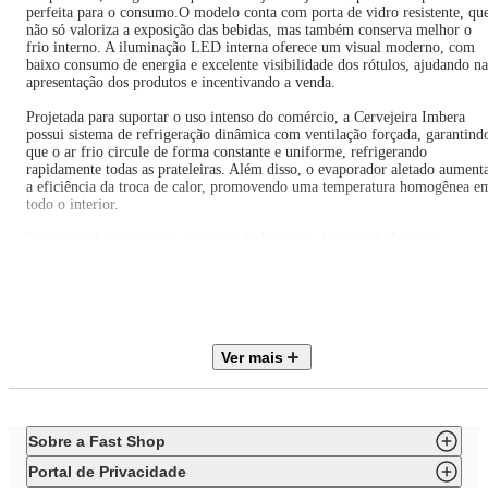
perfeita para o consumo.O modelo conta com porta de vidro resistente, qu
não só valoriza a exposição das bebidas, mas também conserva melhor o
frio interno. A iluminação LED interna oferece um visual moderno, com
baixo consumo de energia e excelente visibilidade dos rótulos, ajudando na
apresentação dos produtos e incentivando a venda.
Projetada para suportar o uso intenso do comércio, a Cervejeira Imbera
possui sistema de refrigeração dinâmica com ventilação forçada, garantind
que o ar frio circule de forma constante e uniforme, refrigerando
rapidamente todas as prateleiras. Além disso, o evaporador aletado aument
a eficiência da troca de calor, promovendo uma temperatura homogênea e
todo o interior.
O sistema de travamento com auto fechamento da porta é ideal para
abastecimentos rápidos, mantendo a funcionalidade sem comprometer o
design. As prateleiras ajustáveis proporcionam versatilidade para organizar
diferentes tamanhos de garrafas e latas, acomodando variados tipos de
rótulos e produtos.
Com um gabinete em formato U, oferece excelente isolamento térmico,
Ver mais
resistência estrutural e acabamento superior. Outro diferencial importante é
o uso do gás R290, um refrigerante natural, ecologicamente correto e que
não agride a camada de ozônio, tornando a Cervejeira Imbera uma opção
sustentável e amiga do meio ambiente.
Sobre a Fast Shop
Seja para melhorar a experiência do cliente no ponto de venda ou para
organizar bebidas com eficiência e elegância, a Cervejeira Imbera entrega
Portal de Privacidade
desempenho comercial com qualidade, inovação e consciência