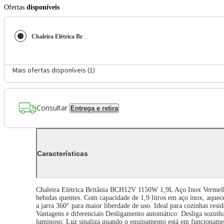
Ofertas
disponíveis
Chaleira Elétrica Britânia BCH12V 1150W 1,9L Inox Vermelho 110V com Base Giratória 360°
Mais ofertas disponíveis (
1
)
Consultar
Entrega e retira
Características
Chaleira Elétrica Britânia BCH12V 1150W 1,9L Aço Inox Vermelho
bebidas quentes. Com capacidade de 1,9 litros em aço inox, aquec
a jarra 360° para maior liberdade de uso. Ideal para cozinhas resi
Vantagens e diferenciais Desligamento automático: Desliga sozinha 
luminoso: Luz sinaliza quando o equipamento está em funcionament