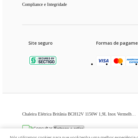
Compliance e Integridade
Site seguro
Formas de pagame
Garanti
Preços e condições de pagament
Chaleira Elétrica Britânia BCH12V 1150W 1,9L Inox Vermelho 110V com Base Giratória 360°
As imagens dos produtos são meramente ilustrativas. T
Consultar
Entrega e retira
Avenida Zaki Narchi, nº 1650, sobreloja, Ca
Nós utilizamos cookies para que você tenha uma melhor experiência 