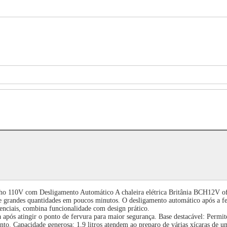
 110V com Desligamento Automático A chaleira elétrica Britânia BCH12V ofere
e grandes quantidades em poucos minutos. O desligamento automático após a fer
denciais, combina funcionalidade com design prático.
após atingir o ponto de fervura para maior segurança. Base destacável: Permite 
o. Capacidade generosa: 1,9 litros atendem ao preparo de várias xícaras de um