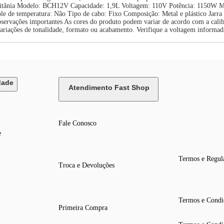
Britânia Modelo: BCH12V Capacidade: 1,9L Voltagem: 110V Potência: 1150W Ma
e de temperatura: Não Tipo de cabo: Fixo Composição: Metal e plástico Jarra 
rvações importantes As cores do produto podem variar de acordo com a calibra
ariações de tonalidade, formato ou acabamento. Verifique a voltagem informada
dade
Atendimento Fast Shop
Fale Conosco
e
Termos e Regul
Troca e Devoluções
Termos e Condi
Primeira Compra