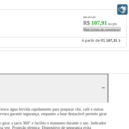
Libras
R$ 197,90
R$
107,91
no pix
Mais formas de pagamento
A partir de R$
167,31
ce água fervida rapidamente para preparar chá, café e outras
vura garante segurança, enquanto a base destacável permite girar
girar a jarra 360° e facilita o manuseio durante o uso. Indicador
a vez. Proteção térmica: Dispositivo de segurança evita