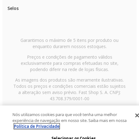
Selos
Garantimos o máximo de 5 itens por produto ou
enquanto durarem nossos estoques.
Preços e condições de pagamento válidos
exclusivamente para compras efetuadas no site,
podendo diferir na rede de lojas físicas.
As imagens dos produtos são meramente ilustrativas.
Todos os preços e condições comerciais estão sujeitos
a alteração sem aviso prévio. Fast Shop S. A. CNPJ:
43.708.379/0001-00
Avenida Zaki Narchi, nº 1650, sobreloja, Carandiru, São
Nós utilizamos cookies para que você tenha uma melhor
Paulo/SP, CEP 02029-001, Telefone: 11 3003-3728 ©
experiência de navegação em nosso site. Saiba mais em nossa
2013 Fast Shop - Todos os direitos reservados
RF
Política de Privacidade
Selecionar os Cookies