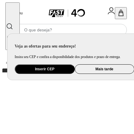
Fechar
Menu
Informe seu CEP
Veja as ofertas para seu endereço!
Insira seu CEP e confira a disponibilidade dos produtos e prazo de entrega.
Home
/
Utilidade Doméstica
/
Cozinha
/
Chá e Café
Inserir CEP
Mais tarde