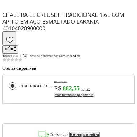
CHALEIRA LE CREUSET TRADICIONAL 1,6L COM
APITO EM AÇO ESMALTADO LARANJA
40104020900000
4000090283
Vendido e entregue por
Excellence Shop
Ofertas
disponíveis
R$ 929,00
CHALEIRA LE CREUSET TRADICIONAL 1,6L COM APITO EM AÇO ESMALTADO LARANJA 40104020900000
R$
882,55
no pix
Mais formas de pagamento
Consultar
Entrega e retira