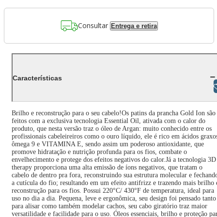
Consultar
Entrega e retira
Características
Libras
Brilho e reconstrução para o seu cabelo!Os patins da prancha Gold Ion são
feitos com a exclusiva tecnologia Essential Oil, ativada com o calor do
produto, que nesta versão traz o óleo de Argan: muito conhecido entre os
profissionais cabeleireiros como o ouro líquido, ele é rico em ácidos graxo
ômega 9 e VITAMINA E, sendo assim um poderoso antioxidante, que
promove hidratação e nutrição profunda para os fios, combate o
envelhecimento e protege dos efeitos negativos do calor.Já a tecnologia 3D
therapy proporciona uma alta emissão de íons negativos, que tratam o
cabelo de dentro pra fora, reconstruindo sua estrutura molecular e fechand
a cutícula do fio; resultando em um efeito antifrizz e trazendo mais brilho 
reconstrução para os fios. Possui 220°C/ 430°F de temperatura, ideal para
uso no dia a dia. Pequena, leve e ergonômica, seu design foi pensado tanto
para alisar como também modelar cachos, seu cabo giratório traz maior
versatilidade e facilidade para o uso. Óleos essenciais, brilho e proteção pa