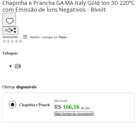
Chapinha e Prancha GA.MA Italy Gold Ion 3D 220°C
com Emissão de Íons Negativos - Bivolt
4000068088
Vendido e entregue por
Ponto
Voltagem
:
220
Ofertas
disponíveis
R$ 174,90
Chapinha e Prancha GA.MA Italy Gold Ion 3D 220°C com Emissão de Íons Negativos - Bivolt
R$
166,16
no pix
Mais formas de pagamento