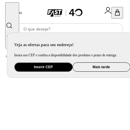
Fechar
Menu
Informe seu CEP
Veja as ofertas para seu endereço!
Insira seu CEP e confira a disponibilidade dos produtos e prazo de entrega.
Home
/
Saúde e Beleza
/
Cuidado Pessoal
/
Chapinha e Prancha
Inserir CEP
Mais tarde