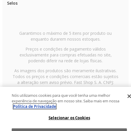
Selos
Garantimos o máximo de 5 itens por produto ou
enquanto durarem nossos estoques.
Preços e condições de pagamento válidos
exclusivamente para compras efetuadas no site,
podendo diferir na rede de lojas físicas.
As imagens dos produtos são meramente ilustrativas.
Todos os preços e condições comerciais estão sujeitos
a alteração sem aviso prévio. Fast Shop S. A. CNPJ:
43.708.379/0001-00
Nós utilizamos cookies para que você tenha uma melhor
Avenida Zaki Narchi, nº 1650, sobreloja, Carandiru, São
experiência de navegação em nosso site. Saiba mais em nossa
Paulo/SP, CEP 02029-001, Telefone: 11 3003-3728 ©
Política de Privacidade
2013 Fast Shop - Todos os direitos reservados
RF
Selecionar os Cookies