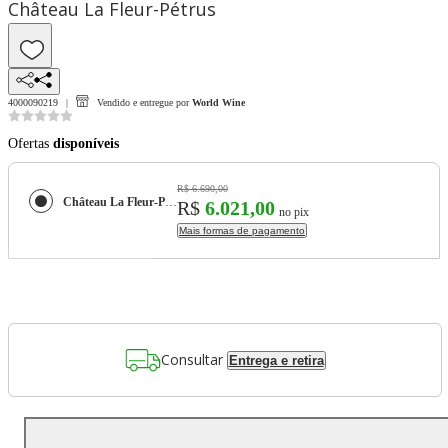
Château La Fleur-Pétrus
4000090219
Vendido e entregue por
World Wine
Ofertas
disponíveis
R$ 6.690,00
Château La Fleur-Pétrus
R$
6.021,00
no pix
Mais formas de pagamento
Consultar
Entrega e retira