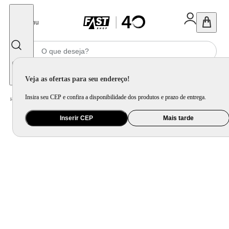
Fechar
Menu
Informe seu CEP
Veja as ofertas para seu endereço!
Insira seu CEP e confira a disponibilidade dos produtos e prazo de entrega.
Home
/
Mercado
/
Bebida
/
Vinho
Inserir CEP
Mais tarde