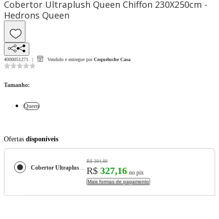
Cobertor Ultraplush Queen Chiffon 230X250cm -
Hedrons Queen
4000051271
Vendido e entregue por
Coqueluche Casa
Tamanho
:
Queen
Ofertas
disponíveis
R$ 384,89
Cobertor Ultraplush Queen Chiffon 230X250cm - Hedrons
R$
327,16
no pix
Mais formas de pagamento