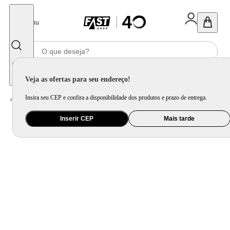
Fechar
Menu
Informe seu CEP
Veja as ofertas para seu endereço!
Insira seu CEP e confira a disponibilidade dos produtos e prazo de entrega.
Home
/
Cama, Mesa e Banho
/
Cama
/
Cobertor e Edredom
/
Cobertor Ultraplush Queen Chiffon 230X250cm - Hedrons
Inserir CEP
Mais tarde