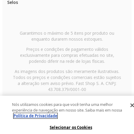
Selos
Garantimos o máximo de 5 itens por produto ou
enquanto durarem nossos estoques.
Preços e condições de pagamento válidos
exclusivamente para compras efetuadas no site,
podendo diferir na rede de lojas físicas.
As imagens dos produtos são meramente ilustrativas.
Todos os preços e condições comerciais estão sujeitos
a alteração sem aviso prévio. Fast Shop S. A. CNPJ:
43.708.379/0001-00
Avenida Zaki Narchi, nº 1650, sobreloja, Carandiru, São
Nós utilizamos cookies para que você tenha uma melhor
Paulo/SP, CEP 02029-001, Telefone: 11 3003-3728 ©
experiência de navegação em nosso site. Saiba mais em nossa
2013 Fast Shop - Todos os direitos reservados
RF
Política de Privacidade
Selecionar os Cookies