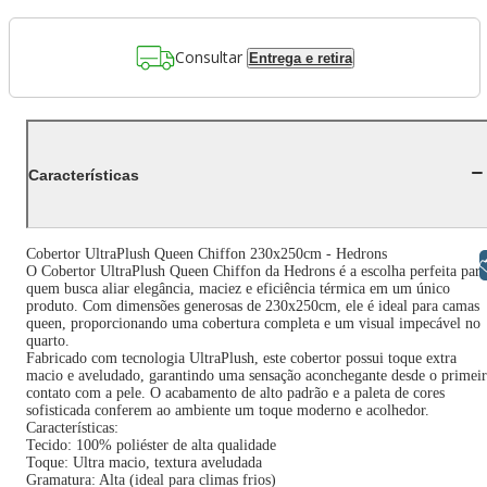
Consultar
Entrega e retira
Características
Cobertor UltraPlush Queen Chiffon 230x250cm - Hedrons
Libras
O Cobertor UltraPlush Queen Chiffon da Hedrons é a escolha perfeita para
quem busca aliar elegância, maciez e eficiência térmica em um único
produto. Com dimensões generosas de 230x250cm, ele é ideal para camas
queen, proporcionando uma cobertura completa e um visual impecável no
quarto.
Fabricado com tecnologia UltraPlush, este cobertor possui toque extra
macio e aveludado, garantindo uma sensação aconchegante desde o primei
contato com a pele. O acabamento de alto padrão e a paleta de cores
sofisticada conferem ao ambiente um toque moderno e acolhedor.
Características:
Tecido: 100% poliéster de alta qualidade
Toque: Ultra macio, textura aveludada
Gramatura: Alta (ideal para climas frios)