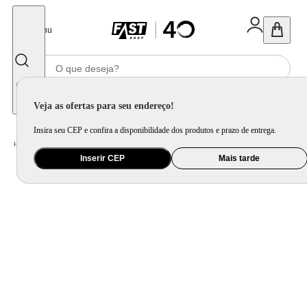
Fechar
Menu
Informe seu CEP
Veja as ofertas para seu endereço!
Insira seu CEP e confira a disponibilidade dos produtos e prazo de entrega.
Home
/
Eletrodomésticos
/
Coifa e Depurador
/
Coifa de parede Fischer Talent Touch 90 cm Vidro Digital - 127 Volts
Inserir CEP
Mais tarde