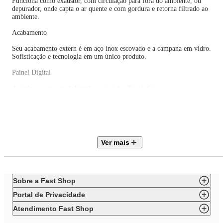
Funciona como exaustor, com circulação para fora do ambiente, ou
depurador, onde capta o ar quente e com gordura e retorna filtrado ao
ambiente.
Acabamento
Seu acabamento extern é em aço inox escovado e a campana em vidro.
Sofisticação e tecnologia em um único produto.
Painel Digital
A coifa possui painel digital e comandos Touch Screen.
Filtros e Lâmpadas
Além das lâmpadas halógenas a coifa acompanha filtro de carvão ativado e
filtro de alumínio. Mais praticidade na cozinha!
Ver mais
Sobre a Fast Shop
Portal de Privacidade
Atendimento Fast Shop