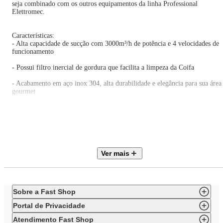
seja combinado com os outros equipamentos da linha Professional
Elettromec.
Características:
- Alta capacidade de sucção com 3000m³/h de potência e 4 velocidades de
funcionamento
- Possui filtro inercial de gordura que facilita a limpeza da Coifa
- Acabamento em aço inox 304, alta durabilidade e elegância para sua área
gourmet
- Possui display touch embutido que facilita a usabilidade, e ainda conta
com timer de funcionamento automático para 5, 10 e 15 minutos
ESPECIFICAÇÕES TÉCNICAS
Ver mais
Marca: Elettromec
Tipo: Coifa de Embutir
Modelo: Coifa Professional Churrasqueira Built In 58 Polegadas 220 V
Código: CFB-BBQ-58-XP-2ELA
NCM: 8414.80.90
Sobre a Fast Shop
Instalação: Embutir
Funcionamento: Extração
Portal de Privacidade
Acabamento: Inox
Cor: Inox
Atendimento Fast Shop