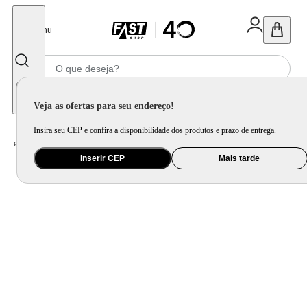
Fechar
Menu
Informe seu CEP
Veja as ofertas para seu endereço!
Insira seu CEP e confira a disponibilidade dos produtos e prazo de entrega.
Home
/
Eletrodomésticos
/
Coifa e Depurador
Inserir CEP
Mais tarde