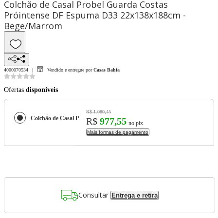
Colchão de Casal Probel Guarda Costas
Próintense DF Espuma D33 22x138x188cm -
Bege/Marrom
4000070534
Vendido e entregue por
Casas Bahia
Ofertas
disponíveis
R$ 1.080,45
Colchão de Casal Probel Guarda Costas Próintense DF Espuma D33 22x138x188cm - Bege/Marrom
R$
977,55
no pix
Mais formas de pagamento
Consultar
Entrega e retira