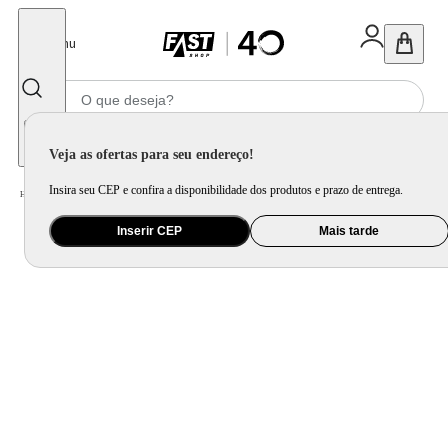
Fechar
Menu
Informe seu CEP
Veja as ofertas para seu endereço!
Insira seu CEP e confira a disponibilidade dos produtos e prazo de entrega.
Home
/
Móveis e Decoração
/
Móveis para Quarto
/
Colchão e Pillow Top
Inserir CEP
Mais tarde