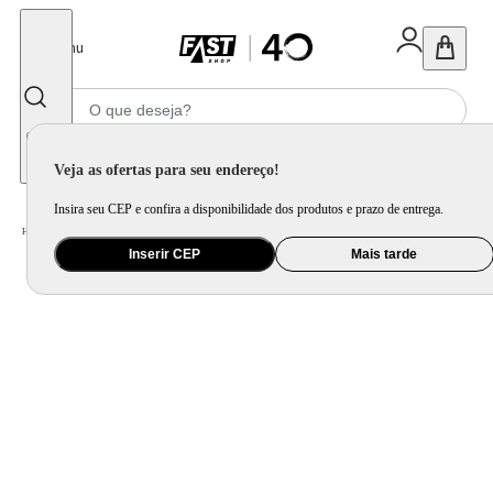
Fechar
Menu
Informe seu CEP
Veja as ofertas para seu endereço!
Insira seu CEP e confira a disponibilidade dos produtos e prazo de entrega.
Home
/
Móveis e Decoração
/
Móveis para Quarto
/
Colchão e Pillow Top
Inserir CEP
Mais tarde