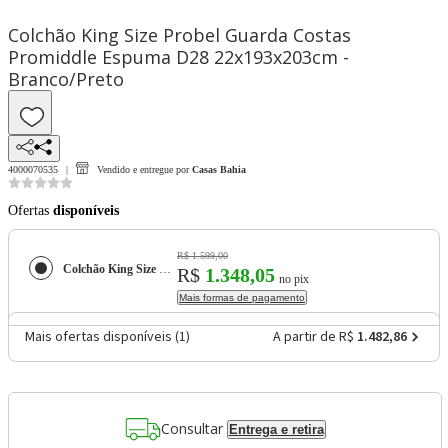
Colchão King Size Probel Guarda Costas
Promiddle Espuma D28 22x193x203cm -
Branco/Preto
4000070535
Vendido e entregue por
Casas Bahia
Ofertas
disponíveis
R$ 1.599,00
Colchão King Size Probel Guarda Costas Promiddle Espuma D28 22x193x203cm - Branco/Preto
R$
1.348,05
no pix
Mais formas de pagamento
Mais ofertas disponíveis (
1
)
A partir de R$
1.482,86
Consultar
Entrega e retira