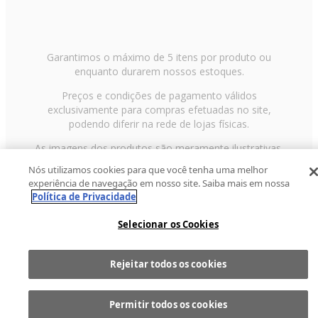
Garantimos o máximo de 5 itens por produto ou
enquanto durarem nossos estoques.
Preços e condições de pagamento válidos
exclusivamente para compras efetuadas no site,
podendo diferir na rede de lojas físicas.
As imagens dos produtos são meramente ilustrativas.
Todos os preços e condições comerciais estão sujeitos
Nós utilizamos cookies para que você tenha uma melhor
a alteração sem aviso prévio. Fast Shop S. A. CNPJ:
experiência de navegação em nosso site. Saiba mais em nossa
43.708.379/0001-00
Política de Privacidade
Avenida Zaki Narchi, nº 1650, sobreloja, Carandiru, São
Selecionar os Cookies
Paulo/SP, CEP 02029-001, Telefone: 11 3003-3728 ©
2013 Fast Shop - Todos os direitos reservados
RF
Rejeitar todos os cookies
Permitir todos os cookies