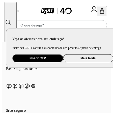
Fechar
Menu
Informe seu CEP
Veja as ofertas para seu endereço!
Coleção
Sobre a Fast Shop
Insira seu CEP e confira a disponibilidade dos produtos e prazo de entrega.
Portal de Privacidade
Inserir CEP
Mais tarde
Atendimento Fast Shop
Fast Shop nas Redes
Site seguro