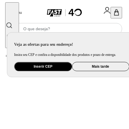
Fechar
Menu
Informe seu CEP
Veja as ofertas para seu endereço!
Insira seu CEP e confira a disponibilidade dos produtos e prazo de entrega.
Home
/
Utilidade Doméstica
/
Cozinha
/
Utensílio de Preparo
Inserir CEP
Mais tarde