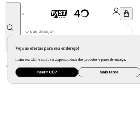
Fechar
Menu
Informe seu CEP
Veja as ofertas para seu endereço!
Insira seu CEP e confira a disponibilidade dos produtos e prazo de entrega.
Home
/
Móveis e Decoração
/
Móveis para Sala de Jantar
/
Cadeira para Mesa de Jantar
Inserir CEP
Mais tarde