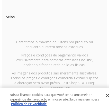
Selos
Garantimos o máximo de 5 itens por produto ou
enquanto durarem nossos estoques.
Preços e condições de pagamento válidos
exclusivamente para compras efetuadas no site,
podendo diferir na rede de lojas físicas.
As imagens dos produtos são meramente ilustrativas.
Todos os preços e condições comerciais estão sujeitos
a alteração sem aviso prévio. Fast Shop S. A. CNPJ:
43.708.379/0001-00
Nós utilizamos cookies para que você tenha uma melhor
Avenida Zaki Narchi, nº 1650, sobreloja, Carandiru, São
experiência de navegação em nosso site. Saiba mais em nossa
Paulo/SP, CEP 02029-001, Telefone: 11 3003-3728 ©
Política de Privacidade
2013 Fast Shop - Todos os direitos reservados
RF