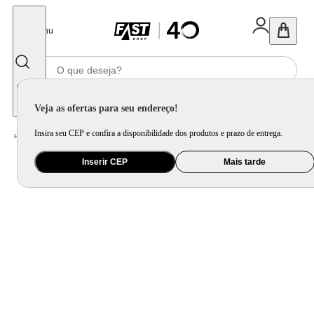
Fechar
Menu
Informe seu CEP
Veja as ofertas para seu endereço!
Insira seu CEP e confira a disponibilidade dos produtos e prazo de entrega.
Home
/
Móveis e Decoração
/
Móveis para Sala de Jantar
/
Mesa de Jantar
Inserir CEP
Mais tarde