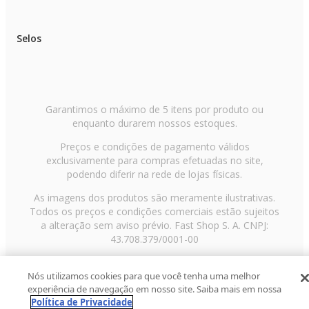
Selos
Garantimos o máximo de 5 itens por produto ou
enquanto durarem nossos estoques.
Preços e condições de pagamento válidos
exclusivamente para compras efetuadas no site,
podendo diferir na rede de lojas físicas.
As imagens dos produtos são meramente ilustrativas.
Todos os preços e condições comerciais estão sujeitos
a alteração sem aviso prévio. Fast Shop S. A. CNPJ:
43.708.379/0001-00
Avenida Zaki Narchi, nº 1650, sobreloja, Carandiru, São
Nós utilizamos cookies para que você tenha uma melhor
Paulo/SP, CEP 02029-001, Telefone: 11 3003-3728 ©
experiência de navegação em nosso site. Saiba mais em nossa
2013 Fast Shop - Todos os direitos reservados
RF
Política de Privacidade