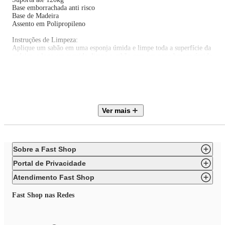
Base emborrachada anti risco
Base de Madeira
Assento em Polipropileno
Instruções de Limpeza:
Aplique um sabão em uma esponja úmida e limpe toda a superfície da
cadeira, e logo em seguida, limpe o sabão com um pano branco úmido.
Descrição Técnica Cadeira Eiffel:
Altura: 82 cm
Largura: 46 cm
Profundidade: 54 cm
Ver mais
Altura Do Chão Até o Assento: 44 cm
Peso Suportado: 120kg
Descrição Técnica Mesa Redonda 70cm:
Sobre a Fast Shop
Altura: 72cm
Largura: 70cm
Portal de Privacidade
Garantia: 3 meses contra defeito de fabricação.
Atendimento Fast Shop
Fast Shop nas Redes