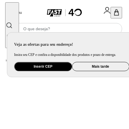
Fechar
Menu
Informe seu CEP
Veja as ofertas para seu endereço!
Insira seu CEP e confira a disponibilidade dos produtos e prazo de entrega.
Home
/
Móveis e Decoração
/
Móveis para Sala de Jantar
/
Mesa de Jantar
Inserir CEP
Mais tarde