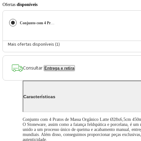
Ofertas
disponíveis
Conjunto com 4 Pratos de Massa Orgânico Latte Ø28x6,5cm 450ml
Mais ofertas disponíveis (
1
)
Consultar
Entrega e retira
Características
Conjunto com 4 Pratos de Massa Orgânico Latte Ø28x6,5cm 450
O Stoneware, assim como a faiança feldspática e porcelana, é um 
unido a um processo único de queima e acabamento manual, entreg
mundiais. Além disso, conseguimos proporcionar peças exclusivas, o
autenticidade.