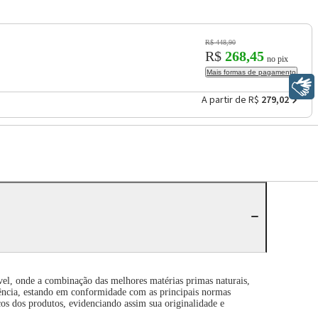
R$ 448,90
R$
268,45
no pix
Mais formas de pagamento
Libras
A partir de R$
279,02
vel, onde a combinação das melhores matérias primas naturais,
ência, estando em conformidade com as principais normas
cos dos produtos, evidenciando assim sua originalidade e