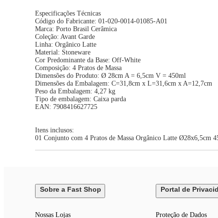
Especificações Técnicas
Código do Fabricante: 01-020-0014-01085-A01
Marca: Porto Brasil Cerâmica
Coleção: Avant Garde
Linha: Orgânico Latte
Material: Stoneware
Cor Predominante da Base: Off-White
Composição: 4 Pratos de Massa
Dimensões do Produto: Ø 28cm A = 6,5cm V = 450ml
Dimensões da Embalagem: C=31,8cm x L=31,6cm x A=12,7cm
Peso da Embalagem: 4,27 kg
Tipo de embalagem: Caixa parda
EAN: 7908416627725
Itens inclusos:
01 Conjunto com 4 Pratos de Massa Orgânico Latte Ø28x6,5cm 
Sobre a Fast Shop
Portal de Privaci
Nossas Lojas
Proteção de Dados