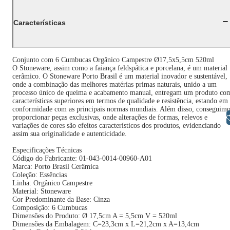
Características
Conjunto com 6 Cumbucas Orgânico Campestre Ø17,5x5,5cm 520ml
O Stoneware, assim como a faiança feldspática e porcelana, é um material
cerâmico. O Stoneware Porto Brasil é um material inovador e sustentável,
onde a combinação das melhores matérias primas naturais, unido a um
processo único de queima e acabamento manual, entregam um produto co
características superiores em termos de qualidade e resistência, estando em
conformidade com as principais normas mundiais. Além disso, conseguimo
Libras
proporcionar peças exclusivas, onde alterações de formas, relevos e
variações de cores são efeitos característicos dos produtos, evidenciando
assim sua originalidade e autenticidade.
Especificações Técnicas
Código do Fabricante: 01-043-0014-00960-A01
Marca: Porto Brasil Cerâmica
Coleção: Essências
Linha: Orgânico Campestre
Material: Stoneware
Cor Predominante da Base: Cinza
Composição: 6 Cumbucas
Dimensões do Produto: Ø 17,5cm A = 5,5cm V = 520ml
Dimensões da Embalagem: C=23,3cm x L=21,2cm x A=13,4cm