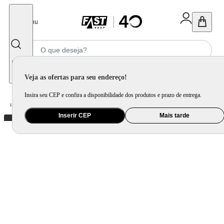
Fechar
Menu
Informe seu CEP
Veja as ofertas para seu endereço!
Insira seu CEP e confira a disponibilidade dos produtos e prazo de entrega.
Home
/
Utilidade Doméstica
/
Mesa
/
Aparelho de Jantar e Prato Avulso
Inserir CEP
Mais tarde