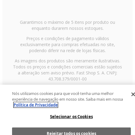
Garantimos o máximo de 5 itens por produto ou
enquanto durarem nossos estoques.
Preços e condições de pagamento válidos
exclusivamente para compras efetuadas no site,
podendo diferir na rede de lojas físicas.
As imagens dos produtos são meramente ilustrativas.
Todos os preços e condições comerciais estão sujeitos
a alteração sem aviso prévio. Fast Shop S. A. CNPJ:
43.708.379/0001-00
Avenida Zaki Narchi, nº 1650, sobreloja, Carandiru, São
Nós utilizamos cookies para que você tenha uma melhor
Paulo/SP, CEP 02029-001, Telefone: 11 3003-3728 ©
experiência de navegação em nosso site. Saiba mais em nossa
2013 Fast Shop - Todos os direitos reservados
RF
Política de Privacidade
Selecionar os Cookies
Rejeitar todos os cookies