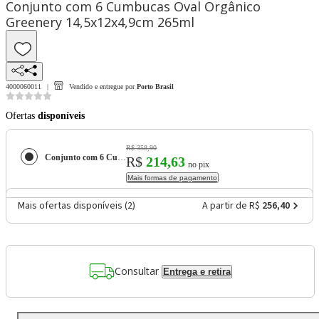
Conjunto com 6 Cumbucas Oval Orgânico
Greenery 14,5x12x4,9cm 265ml
4000060011
Vendido e entregue por
Porto Brasil
Ofertas
disponíveis
R$ 358,90
Conjunto com 6 Cumbucas Oval Orgânico Greenery 14,5x12x4,9cm 265ml
R$
214,63
no pix
Mais formas de pagamento
Mais ofertas disponíveis (
2
)
A partir de R$
256,40
Consultar
Entrega e retira