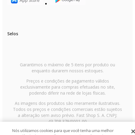
Selos
Garantimos o máximo de 5 itens por produto ou
enquanto durarem nossos estoques.
Preços e condições de pagamento válidos
exclusivamente para compras efetuadas no site,
podendo diferir na rede de lojas físicas.
As imagens dos produtos são meramente ilustrativas.
Todos os preços e condições comerciais estão sujeitos
a alteração sem aviso prévio. Fast Shop S. A. CNPJ:
43.708.379/0001-00
Nós utilizamos cookies para que você tenha uma melhor
Avenida Zaki Narchi, nº 1650, sobreloja, Carandiru, São