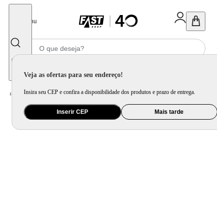
Fechar
Menu
Informe seu CEP
Veja as ofertas para seu endereço!
Insira seu CEP e confira a disponibilidade dos produtos e prazo de entrega.
Home
/
Utilidade Doméstica
/
Mesa
/
Aparelho de Jantar e Prato Avulso
Inserir CEP
Mais tarde