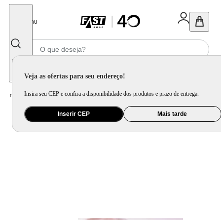
Fechar
Menu
Informe seu CEP
Veja as ofertas para seu endereço!
Insira seu CEP e confira a disponibilidade dos produtos e prazo de entrega.
Home
/
Utilidade Doméstica
/
Mesa
/
Aparelho de Jantar e Prato Avulso
Inserir CEP
Mais tarde