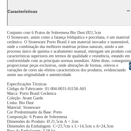
Características
Conjunto com 6 Pratos de Sobremesa Bio Dust Ø21,5cm
O Stoneware, assim como a faiança feldspática e porcelana, é um material
cerâmico. O Stoneware Porto Brasil é um material inovador e sustentável,
onde a combinação das melhores matérias primas naturais, unido a um
processo único de queima e acabamento manual, entregam um produto co
características superiores em termos de qualidade e resistência, estando em
conformidade com as principais normas mundiais. Além disso, conseguimo
proporcionar peças exclusivas, onde alterações de formas, relevos e
Libras
variações de cores são efeitos característicos dos produtos, evidenciando
assim sua originalidade e autenticidade.
Especificações Técnicas
Código do Fabricante: 01-004-0031-01158-A01
Marca: Porto Brasil Cerâmica
Coleção: Avant Garde
Linha: Bio Dust
Material: Stoneware
Cor Predominante da Base: Preto
Composição: 6 Pratos de Sobremesa
Dimensões do Produto: Ø 21,5cm A = 2cm
Dimensões da Embalagem: C=23,7cm x L=14,5cm x A=24,3cm
Peso da Embalagem: 3,58 kg