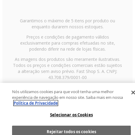
Garantimos o máximo de 5 itens por produto ou
enquanto durarem nossos estoques.
Preços e condições de pagamento válidos
exclusivamente para compras efetuadas no site,
podendo diferir na rede de lojas físicas.
As imagens dos produtos são meramente ilustrativas.
Todos os preços e condições comerciais estão sujeitos
a alteração sem aviso prévio. Fast Shop S. A. CNPJ:
43.708.379/0001-00
Avenida Zaki Narchi, nº 1650, sobreloja, Carandiru, São
Nós utilizamos cookies para que você tenha uma melhor
Paulo/SP, CEP 02029-001, Telefone: 11 3003-3728 ©
experiência de navegação em nosso site. Saiba mais em nossa
2013 Fast Shop - Todos os direitos reservados
RF
Política de Privacidade
Selecionar os Cookies
Rejeitar todos os cookies