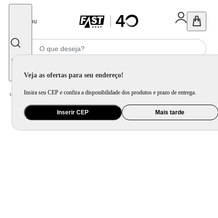
Fechar
Menu
Informe seu CEP
Veja as ofertas para seu endereço!
Insira seu CEP e confira a disponibilidade dos produtos e prazo de entrega.
Home
/
Utilidade Doméstica
/
Mesa
/
Aparelho de Jantar e Prato Avulso
Inserir CEP
Mais tarde