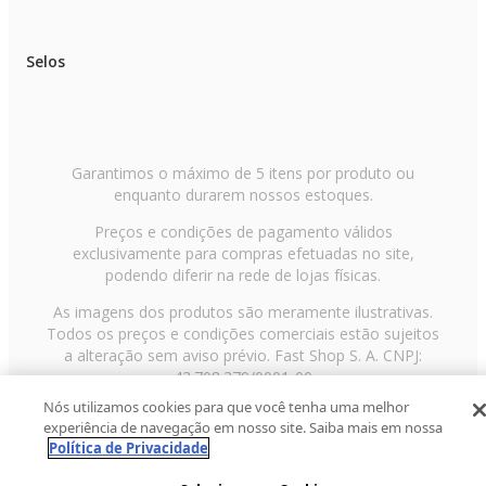
Selos
Garantimos o máximo de 5 itens por produto ou
enquanto durarem nossos estoques.
Preços e condições de pagamento válidos
exclusivamente para compras efetuadas no site,
podendo diferir na rede de lojas físicas.
As imagens dos produtos são meramente ilustrativas.
Todos os preços e condições comerciais estão sujeitos
a alteração sem aviso prévio. Fast Shop S. A. CNPJ:
43.708.379/0001-00
Nós utilizamos cookies para que você tenha uma melhor
Avenida Zaki Narchi, nº 1650, sobreloja, Carandiru, São
experiência de navegação em nosso site. Saiba mais em nossa
Paulo/SP, CEP 02029-001, Telefone: 11 3003-3728 ©
Política de Privacidade
2013 Fast Shop - Todos os direitos reservados
RF