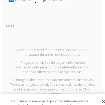
Selos
Garantimos o máximo de 5 itens por produto ou
enquanto durarem nossos estoques.
Preços e condições de pagamento válidos
exclusivamente para compras efetuadas no site,
podendo diferir na rede de lojas físicas.
As imagens dos produtos são meramente ilustrativas.
Todos os preços e condições comerciais estão sujeitos
a alteração sem aviso prévio. Fast Shop S. A. CNPJ:
43.708.379/0001-00
Nós utilizamos cookies para que você tenha uma melhor
Avenida Zaki Narchi, nº 1650, sobreloja, Carandiru, São