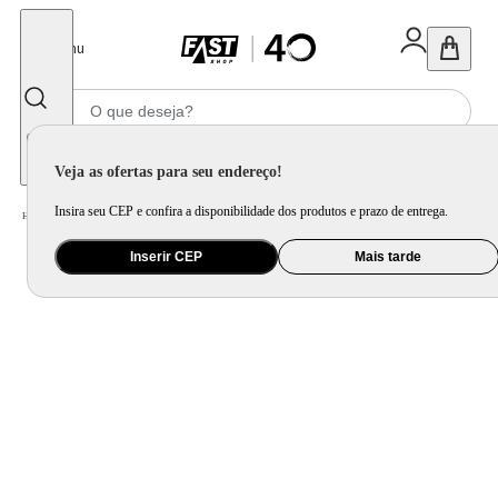
Fechar
Menu
Informe seu CEP
Veja as ofertas para seu endereço!
Insira seu CEP e confira a disponibilidade dos produtos e prazo de entrega.
Home
/
Utilidade Doméstica
/
Mesa
/
Aparelho de Jantar e Prato Avulso
Inserir CEP
Mais tarde